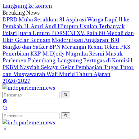
Langsung ke konten
Breaking News
DPRD Muba Serahkan 81 Aspirasi Warga Dapil II ke
Pemkab, H. Amri Andi Himpun Usulan Terbanyak
Polsri Juara Umum PORSENI XV, Raih 60 Medali dan
Ukir Gelar Keenam
Modernisasi Anggaran: BRI
Bangko dan Satker BPN Merangin Resmi Teken PKS
Penerbitan KKP
M. Djody Nugraha Resmi Masuk
Parlemen Palembang, Langsung Bertugas di Komisi I
PKBM Nasyiah Sekayu Gelar Pembagian Tugas Tutor
dan Musyawarah Wali Murid Tahun Ajaran
2026/2027