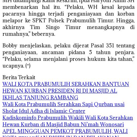
MH didampingi Kanit Reskrim, Ipda Haryoni Amin SH
membenarkan hal itu. “Pelaku, WH kesal kepada
pacarnya hingga terjadi penganiayaan dan korban
melapor ke SPKT Polsek Prabumulih Timur. Hingga,
akhirnya Tim Singo Timur menangkapnya di
rumahnya,” bebernya.
Bobby menjelaskan, pelaku dijerat Pasal 351 tentang
penganiayaan, ancaman pidana 5 tahun penjara.
“Pelaku, selama menjalani proses hukum kita tahan,”
ucapnya. (*)
Berita Terkait
WALI KOTA PRABUMULIH SERAHKAN BANTUAN
HEWAN KURBAN PRESIDEN RI DI MASJID AL
IKHLAS TANJUNG RAMBANG
Wali Kota Prabumulih Serahkan Sapi Qurban usai
Sholat Idul Adha di Islamic Center
Kadiskominfo Prabumulih Wakili Wali Kota Serahkan
Hewan Kurban di Masjid Babun Ni’mah Wonosari
APEL MINGGUAN PEMKOT PRABUMULIH, WALI