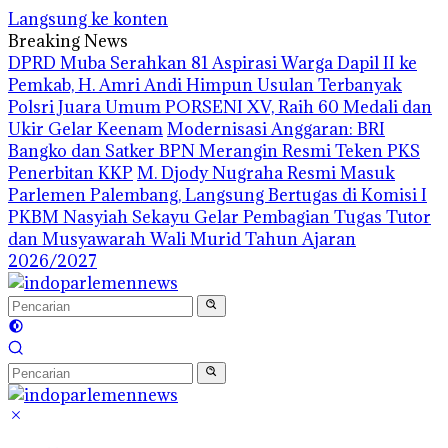
Langsung ke konten
Breaking News
DPRD Muba Serahkan 81 Aspirasi Warga Dapil II ke
Pemkab, H. Amri Andi Himpun Usulan Terbanyak
Polsri Juara Umum PORSENI XV, Raih 60 Medali dan
Ukir Gelar Keenam
Modernisasi Anggaran: BRI
Bangko dan Satker BPN Merangin Resmi Teken PKS
Penerbitan KKP
M. Djody Nugraha Resmi Masuk
Parlemen Palembang, Langsung Bertugas di Komisi I
PKBM Nasyiah Sekayu Gelar Pembagian Tugas Tutor
dan Musyawarah Wali Murid Tahun Ajaran
2026/2027