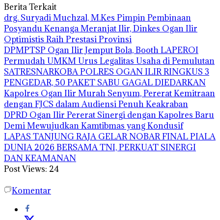
Berita Terkait
drg. Suryadi Muchzal, M.Kes Pimpin Pembinaan
Posyandu Kenanga Meranjat Ilir, Dinkes Ogan Ilir
Optimistis Raih Prestasi Provinsi
DPMPTSP Ogan Ilir Jemput Bola, Booth LAPEROI
Permudah UMKM Urus Legalitas Usaha di Pemulutan
SATRESNARKOBA POLRES OGAN ILIR RINGKUS 3
PENGEDAR, 50 PAKET SABU GAGAL DIEDARKAN
Kapolres Ogan Ilir Murah Senyum, Pererat Kemitraan
dengan FJCS dalam Audiensi Penuh Keakraban
DPRD Ogan Ilir Pererat Sinergi dengan Kapolres Baru
Demi Mewujudkan Kamtibmas yang Kondusif
LAPAS TANJUNG RAJA GELAR NOBAR FINAL PIALA
DUNIA 2026 BERSAMA TNI, PERKUAT SINERGI
DAN KEAMANAN
Post Views:
24
Komentar