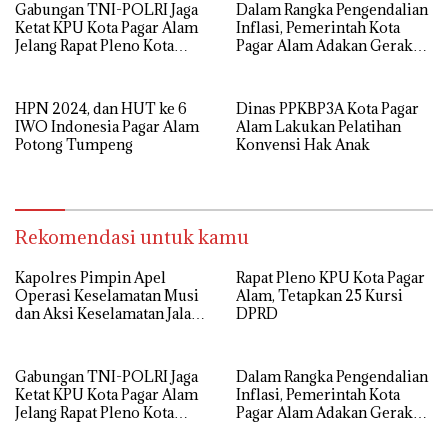
Gabungan TNI-POLRI Jaga
Dalam Rangka Pengendalian
Ketat KPU Kota Pagar Alam
Inflasi, Pemerintah Kota
Jelang Rapat Pleno Kota
Pagar Alam Adakan Gerakan
Pagar Alam
Sembako Murah
HPN 2024, dan HUT ke 6
Dinas PPKBP3A Kota Pagar
IWO Indonesia Pagar Alam
Alam Lakukan Pelatihan
Potong Tumpeng
Konvensi Hak Anak
Rekomendasi untuk kamu
Kapolres Pimpin Apel
Rapat Pleno KPU Kota Pagar
Operasi Keselamatan Musi
Alam, Tetapkan 25 Kursi
dan Aksi Keselamatan Jalan
DPRD
Tahun 2024
Gabungan TNI-POLRI Jaga
Dalam Rangka Pengendalian
Ketat KPU Kota Pagar Alam
Inflasi, Pemerintah Kota
Jelang Rapat Pleno Kota
Pagar Alam Adakan Gerakan
Pagar Alam
Sembako Murah