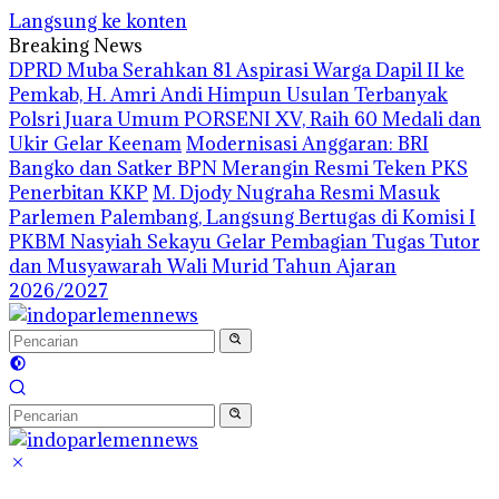
Langsung ke konten
Breaking News
DPRD Muba Serahkan 81 Aspirasi Warga Dapil II ke
Pemkab, H. Amri Andi Himpun Usulan Terbanyak
Polsri Juara Umum PORSENI XV, Raih 60 Medali dan
Ukir Gelar Keenam
Modernisasi Anggaran: BRI
Bangko dan Satker BPN Merangin Resmi Teken PKS
Penerbitan KKP
M. Djody Nugraha Resmi Masuk
Parlemen Palembang, Langsung Bertugas di Komisi I
PKBM Nasyiah Sekayu Gelar Pembagian Tugas Tutor
dan Musyawarah Wali Murid Tahun Ajaran
2026/2027