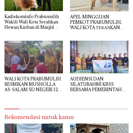
Kadiskominfo Prabumulih
APEL MINGGUAN
Wakili Wali Kota Serahkan
PEMKOT PRABUMULIH,
Hewan Kurban di Masjid
WALI KOTA ΤΕΚΑΝKAN
Babun Ni’mah Wonosari
DISIPLIN DAN
PELAYANAN PRIMA
AUDIENSI DAN
WALI KOTA PRABUMULIH
SILATURAHMI KBSS
RESMIKAN MUSHOLLA
BERSAMA PEMERINTAH
AS-SALAM SD NEGERI 12,
KOTA PRABUMULIH
DORONG PEMBENTUKAN
KARAKTER RELIGIUS
SISWA
Rekomendasi untuk kamu