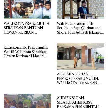
WALI KOTA PRABUMULIH
Wali Kota Prabumulih
SERAHKAN BANTUAN
Serahkan Sapi Qurban usai
HEWAN KURBAN
Sholat Idul Adha di Islamic
PRESIDEN RI DI MASJID AL
Center
IKHLAS TANJUNG
RAMBANG
Kadiskominfo Prabumulih
Wakili Wali Kota Serahkan
Hewan Kurban di Masjid
Babun Ni’mah Wonosari
APEL MINGGUAN
PEMKOT PRABUMULIH,
WALI KOTA ΤΕΚΑΝKAN
DISIPLIN DAN
PELAYANAN PRIMA
AUDIENSI DAN
SILATURAHMI KBSS
BERSAMA PEMERINTAH