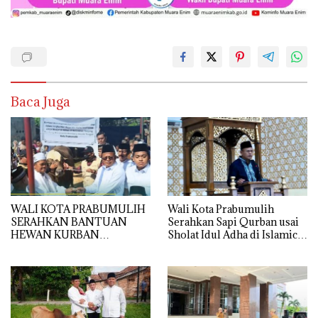
Baca Juga
WALI KOTA PRABUMULIH
Wali Kota Prabumulih
SERAHKAN BANTUAN
Serahkan Sapi Qurban usai
HEWAN KURBAN
Sholat Idul Adha di Islamic
PRESIDEN RI DI MASJID AL
Center
IKHLAS TANJUNG
RAMBANG