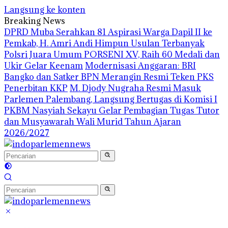
Langsung ke konten
Breaking News
DPRD Muba Serahkan 81 Aspirasi Warga Dapil II ke
Pemkab, H. Amri Andi Himpun Usulan Terbanyak
Polsri Juara Umum PORSENI XV, Raih 60 Medali dan
Ukir Gelar Keenam
Modernisasi Anggaran: BRI
Bangko dan Satker BPN Merangin Resmi Teken PKS
Penerbitan KKP
M. Djody Nugraha Resmi Masuk
Parlemen Palembang, Langsung Bertugas di Komisi I
PKBM Nasyiah Sekayu Gelar Pembagian Tugas Tutor
dan Musyawarah Wali Murid Tahun Ajaran
2026/2027