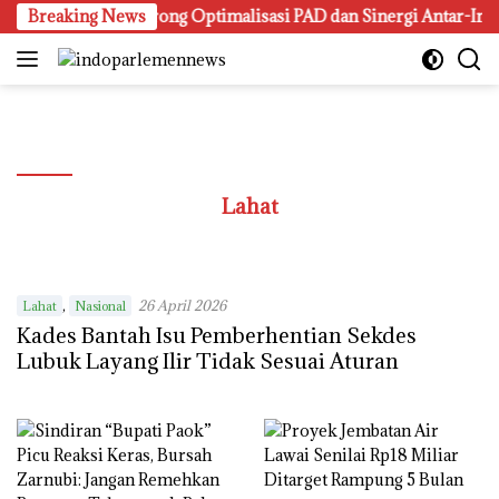
Langsung
 APBD 2025: Dorong Optimalisasi PAD dan Sinergi Antar-Instan
Breaking News
ke
konten
Lahat
,
26 April 2026
Lahat
Nasional
Kades Bantah Isu Pemberhentian Sekdes
Lubuk Layang Ilir Tidak Sesuai Aturan