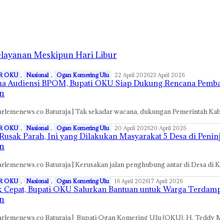
elayanan Meskipun Hari Libur
R OKU
,
Nasional
,
Ogan Komering Ulu
22 April 2026
23 April 2026
ma Audiensi BPOM, Bupati OKU Siap Dukung Rencana Pe
n
arlemenews.co Baturaja | Tak sekadar wacana, dukungan Pemerintah
R OKU
,
Nasional
,
Ogan Komering Ulu
20 April 2026
20 April 2026
 Rusak Parah, Ini yang Dilakukan Masyarakat 5 Desa di Penin
n
rlemenews.co Baturaja | Kerusakan jalan penghubung antar di Desa 
R OKU
,
Nasional
,
Ogan Komering Ulu
16 April 2026
17 April 2026
 Cepat, Bupati OKU Salurkan Bantuan untuk Warga Terdamp
n
rlemenews.co Baturaja | Bupati Ogan Komering Ulu (OKU), H. Teddy 