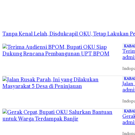
Tanpa Kenal Lelah, Disdukcapil OKU, Tetap Lakukan P
KABA
Teri
admi
Indop
KABA
Jalan
admi
Indopa
KABA
Gerak
admi
Indopa