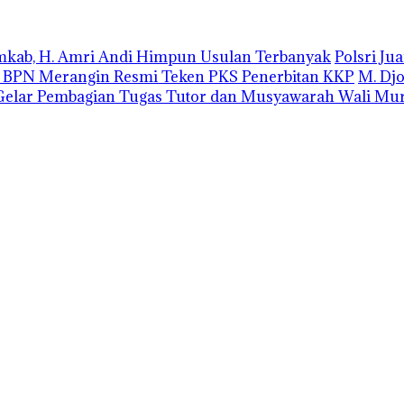
emkab, H. Amri Andi Himpun Usulan Terbanyak
Polsri J
r BPN Merangin Resmi Teken PKS Penerbitan KKP
M. Dj
elar Pembagian Tugas Tutor dan Musyawarah Wali Mur