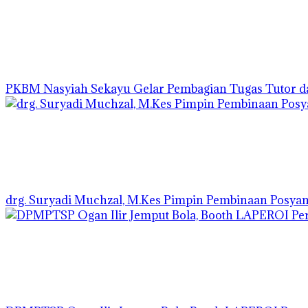
PKBM Nasyiah Sekayu Gelar Pembagian Tugas Tutor 
drg. Suryadi Muchzal, M.Kes Pimpin Pembinaan Posyandu