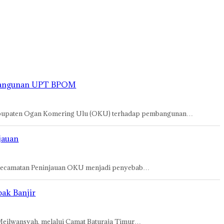
mbangunan UPT BPOM
 Kabupaten Ogan Komering Ulu (OKU) terhadap pembangunan…
jauan
di Kecamatan Peninjauan OKU menjadi penyebab…
ak Banjir
Meilwansyah, melalui Camat Baturaja Timur…