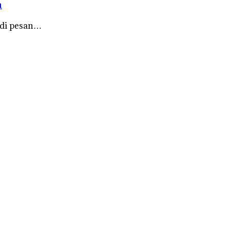
a
adi pesan…