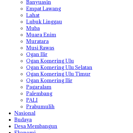
Banyuasin
Empat Lawang
Lahat
Lubuk Linggau
Muba
Muara Enim
Muratara
Musi Rawas
Ogan Ilir
Ogan Komering Ulu
Ogan Komering Ulu Selatan
Ogan Komering Ulu Timur
Ogan Komering Ilir
Pagaralam
Palembang
PALI
Prabumulih
Nasional
Budaya
Desa Membangun
Ekonomi