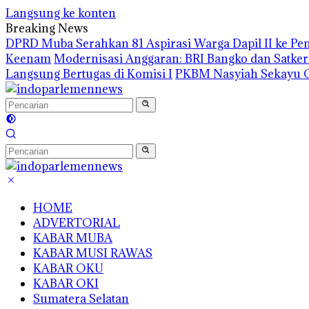
Langsung ke konten
Breaking News
DPRD Muba Serahkan 81 Aspirasi Warga Dapil II ke P
Keenam
Modernisasi Anggaran: BRI Bangko dan Satke
Langsung Bertugas di Komisi I
PKBM Nasyiah Sekayu G
HOME
ADVERTORIAL
KABAR MUBA
KABAR MUSI RAWAS
KABAR OKU
KABAR OKI
Sumatera Selatan