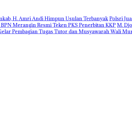
emkab, H. Amri Andi Himpun Usulan Terbanyak
Polsri J
r BPN Merangin Resmi Teken PKS Penerbitan KKP
M. Dj
elar Pembagian Tugas Tutor dan Musyawarah Wali Mur