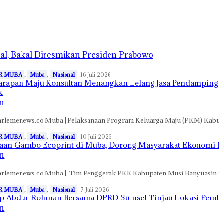
al, Bakal Diresmikan Presiden Prabowo
R MUBA
,
Muba
,
Nasional
16 Juli 2026
rapan Maju Konsultan Menangkan Lelang Jasa Pendamping 
k
n
arlemenews.co Muba | Pelaksanaan Program Keluarga Maju (PKM) Ka
R MUBA
,
Muba
,
Nasional
10 Juli 2026
aan Gambo Ecoprint di Muba, Dorong Masyarakat Ekonomi 
n
arlemenews.co Muba | Tim Penggerak PKK Kabupaten Musi Banyuasin
R MUBA
,
Muba
,
Nasional
7 Juli 2026
p Abdur Rohman Bersama DPRD Sumsel Tinjau Lokasi Pemb
n