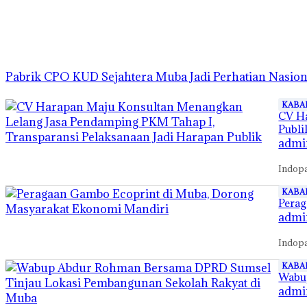
Pabrik CPO KUD Sejahtera Muba Jadi Perhatian Nasion
KABA
CV Ha
Publi
admi
Indop
KABA
Perag
admi
Indop
KABA
Wabu
admi