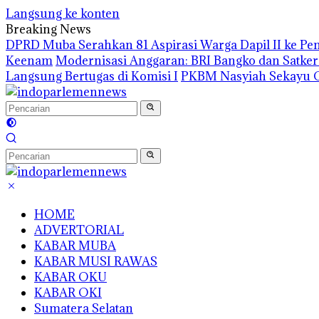
Langsung ke konten
Breaking News
DPRD Muba Serahkan 81 Aspirasi Warga Dapil II ke P
Keenam
Modernisasi Anggaran: BRI Bangko dan Satke
Langsung Bertugas di Komisi I
PKBM Nasyiah Sekayu G
HOME
ADVERTORIAL
KABAR MUBA
KABAR MUSI RAWAS
KABAR OKU
KABAR OKI
Sumatera Selatan