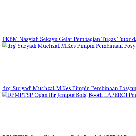
PKBM Nasyiah Sekayu Gelar Pembagian Tugas Tutor 
drg. Suryadi Muchzal, M.Kes Pimpin Pembinaan Posyandu