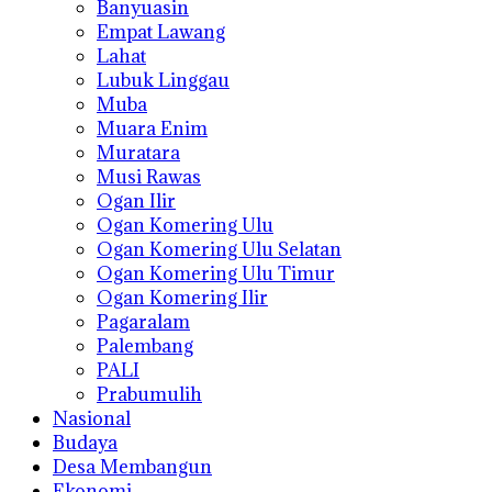
Banyuasin
Empat Lawang
Lahat
Lubuk Linggau
Muba
Muara Enim
Muratara
Musi Rawas
Ogan Ilir
Ogan Komering Ulu
Ogan Komering Ulu Selatan
Ogan Komering Ulu Timur
Ogan Komering Ilir
Pagaralam
Palembang
PALI
Prabumulih
Nasional
Budaya
Desa Membangun
Ekonomi