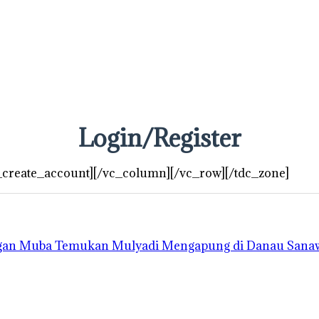
Login/Register
_create_account][/vc_column][/vc_row][/tdc_zone]