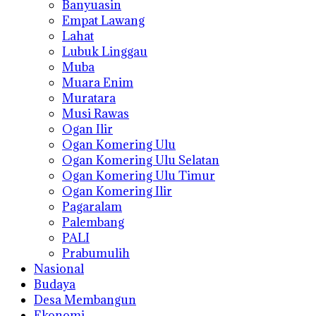
Banyuasin
Empat Lawang
Lahat
Lubuk Linggau
Muba
Muara Enim
Muratara
Musi Rawas
Ogan Ilir
Ogan Komering Ulu
Ogan Komering Ulu Selatan
Ogan Komering Ulu Timur
Ogan Komering Ilir
Pagaralam
Palembang
PALI
Prabumulih
Nasional
Budaya
Desa Membangun
Ekonomi