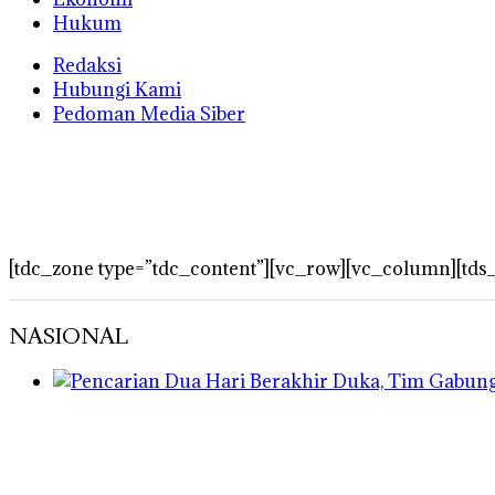
Hukum
Redaksi
Hubungi Kami
Pedoman Media Siber
[tdc_zone type=”tdc_content”][vc_row][vc_column][tds
NASIONAL