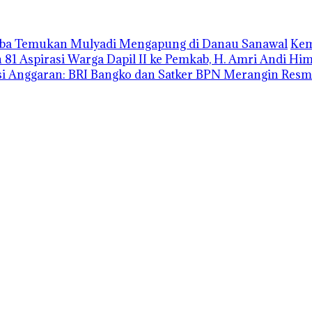
uba Temukan Mulyadi Mengapung di Danau Sanawal
Kem
1 Aspirasi Warga Dapil II ke Pemkab, H. Amri Andi H
i Anggaran: BRI Bangko dan Satker BPN Merangin Resm