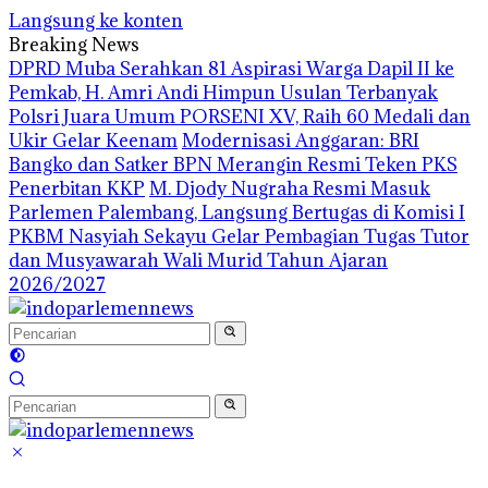
Langsung ke konten
Breaking News
DPRD Muba Serahkan 81 Aspirasi Warga Dapil II ke
Pemkab, H. Amri Andi Himpun Usulan Terbanyak
Polsri Juara Umum PORSENI XV, Raih 60 Medali dan
Ukir Gelar Keenam
Modernisasi Anggaran: BRI
Bangko dan Satker BPN Merangin Resmi Teken PKS
Penerbitan KKP
M. Djody Nugraha Resmi Masuk
Parlemen Palembang, Langsung Bertugas di Komisi I
PKBM Nasyiah Sekayu Gelar Pembagian Tugas Tutor
dan Musyawarah Wali Murid Tahun Ajaran
2026/2027