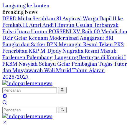
Langsung ke konten
Breaking News
DPRD Muba Serahkan 81 Aspirasi Warga Dapil II ke
Pemkab, H. Amri Andi Himpun Usulan Terbanyak
Polsri Juara Umum PORSENI XV, Raih 60 Medali dan
Ukir Gelar Keenam
Modernisasi Anggaran: BRI
Bangko dan Satker BPN Merangin Resmi Teken PKS
Penerbitan KKP
M. Djody Nugraha Resmi Masuk
Parlemen Palembang, Langsung Bertugas di Komisi I
PKBM Nasyiah Sekayu Gelar Pembagian Tugas Tutor
dan Musyawarah Wali Murid Tahun Ajaran
2026/2027