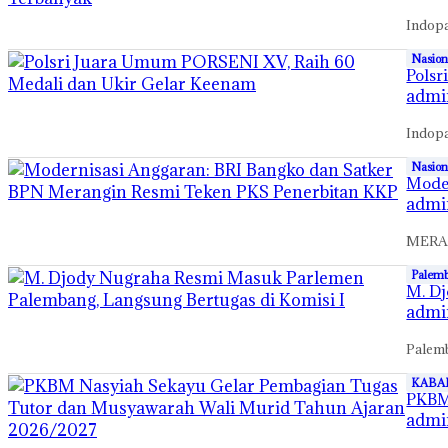
Indopa
Nasion
Polsr
admi
Indopa
Nasion
Moder
admi
MERAN
Palem
M. Dj
admi
Palemb
KABA
PKBM
admi