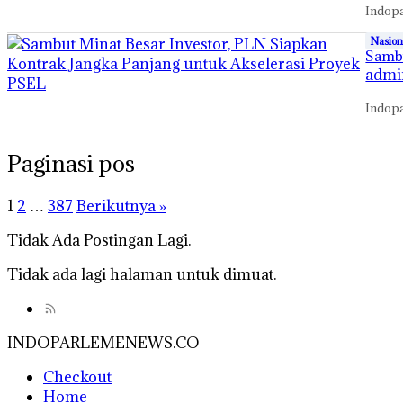
Indopa
Nasion
Sambu
admi
Indopa
Paginasi pos
1
2
…
387
Berikutnya »
Tidak Ada Postingan Lagi.
Tidak ada lagi halaman untuk dimuat.
INDOPARLEMENEWS.CO
Checkout
Home