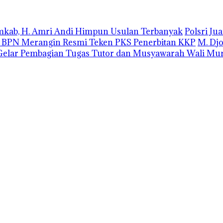
emkab, H. Amri Andi Himpun Usulan Terbanyak
Polsri J
r BPN Merangin Resmi Teken PKS Penerbitan KKP
M. Dj
elar Pembagian Tugas Tutor dan Musyawarah Wali Mur