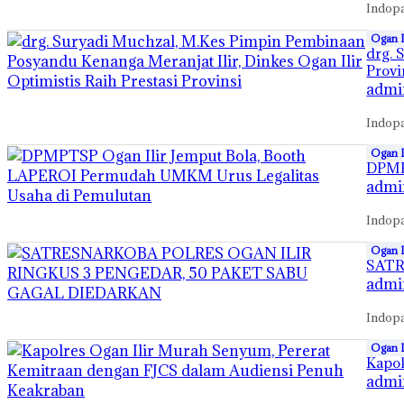
Indopa
Ogan Il
drg. 
Provi
admi
Indopa
Ogan Il
DPMP
admi
Indopa
Ogan Il
SATR
admi
Indopa
Ogan Il
Kapol
admi