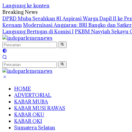
Langsung ke konten
Breaking News
DPRD Muba Serahkan 81 Aspirasi Warga Dapil II ke P
Keenam
Modernisasi Anggaran: BRI Bangko dan Satke
Langsung Bertugas di Komisi I
PKBM Nasyiah Sekayu G
HOME
ADVERTORIAL
KABAR MUBA
KABAR MUSI RAWAS
KABAR OKU
KABAR OKI
Sumatera Selatan