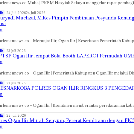
rlemenews.co Muba | PKBM Nasyiah Sekayu menggelar rapat pembagia
ir
24 Juli 2026
24 Juli 2026
Suryadi Muchzal, M.Kes Pimpin Pembinaan Posyandu Kenanga M
nsi
n
rlemennews.co – Meranjat Ilir, Ogan Ilir | Keseriusan Pemerintah Kabu
ir
23 Juli 2026
TSP Ogan Ilir Jemput Bola, Booth LAPEROI Permudah UMKM
n
rlemennews.co – Ogan Ilir | Pemerintah Kabupaten Ogan Ilir melalui
ir
23 Juli 2026
ESNARKOBA POLRES OGAN ILIR RINGKUS 3 PENGEDAR
n
rlemennews.co – Ogan Ilir | Komitmen memberantas peredaran narkob
ir
22 Juli 2026
res Ogan Ilir Murah Senyum, Pererat Kemitraan dengan FJ
n