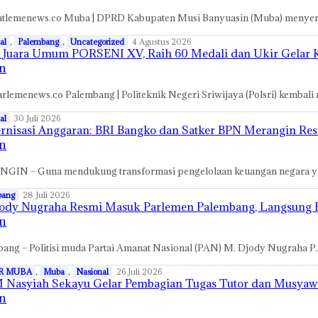
tlemenews.co Muba | DPRD Kabupaten Musi Banyuasin (Muba) menyera
al
,
Palembang
,
Uncategorized
4 Agustus 2026
i Juara Umum PORSENI XV, Raih 60 Medali dan Ukir Gelar
n
rlemenews.co Palembang | Politeknik Negeri Sriwijaya (Polsri) kembal
al
30 Juli 2026
nisasi Anggaran: BRI Bangko dan Satker BPN Merangin Re
n
GIN – Guna mendukung transformasi pengelolaan keuangan negara yan
bang
28 Juli 2026
ody Nugraha Resmi Masuk Parlemen Palembang, Langsung Be
n
ang – Politisi muda Partai Amanat Nasional (PAN) M. Djody Nugraha P.A
R MUBA
,
Muba
,
Nasional
26 Juli 2026
 Nasyiah Sekayu Gelar Pembagian Tugas Tutor dan Musyaw
n