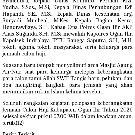
Syailendra, Kepala Dinas Kominfo. Ferdian Riza
Yudha, S.Sos., M.Si, Kepala Dinas Perhubungan Edi
Hapandi, S.E., M.Si., kepala Dinas Kesehatan drg.
Suryadi Muchzal, M.Kes, Kepala Bagian Kesra,
Hendrawijaya, SE , Kabag Ops Polres Ogan Ilir AKP
Alias Suganda, S.H., M.Si mewakili Kapolres Ogan Ilir,
Kapolsek Indralaya IPTU Rangga Saputra, S.H., M.H,
tokoh agama, tokoh masyarakat, serta keluarga para
jemaah calon haji.
Suasana haru tampak menyelimuti area Masjid Agung
An-Nur saat para keluarga melepas keberangkatan
para calon tamu Allah SWT. Tangis haru, pelukan, dan
doa mengiringi langkah para jemaah yang akan
menunaikan rukun Islam kelima tersebut.
Seluruh rangkaian kegiatan pelepasan keberangkatan
Jemaah Calon Haji Kabupaten Ogan Ilir Tahun 2026
selesai sekitar pukul 07.00 WIB dalam keadaan aman,
tertib.(12)
Berita Terkait