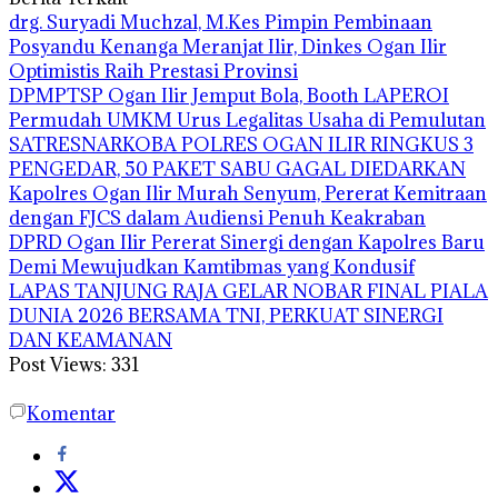
drg. Suryadi Muchzal, M.Kes Pimpin Pembinaan
Posyandu Kenanga Meranjat Ilir, Dinkes Ogan Ilir
Optimistis Raih Prestasi Provinsi
DPMPTSP Ogan Ilir Jemput Bola, Booth LAPEROI
Permudah UMKM Urus Legalitas Usaha di Pemulutan
SATRESNARKOBA POLRES OGAN ILIR RINGKUS 3
PENGEDAR, 50 PAKET SABU GAGAL DIEDARKAN
Kapolres Ogan Ilir Murah Senyum, Pererat Kemitraan
dengan FJCS dalam Audiensi Penuh Keakraban
DPRD Ogan Ilir Pererat Sinergi dengan Kapolres Baru
Demi Mewujudkan Kamtibmas yang Kondusif
LAPAS TANJUNG RAJA GELAR NOBAR FINAL PIALA
DUNIA 2026 BERSAMA TNI, PERKUAT SINERGI
DAN KEAMANAN
Post Views:
331
Komentar