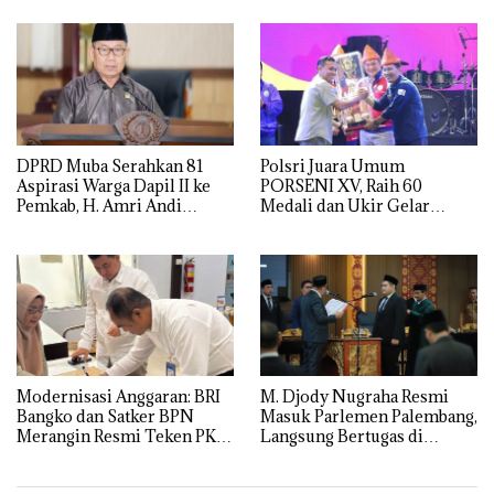
Sanawal
DPRD Muba Serahkan 81
Polsri Juara Umum
Aspirasi Warga Dapil II ke
PORSENI XV, Raih 60
Pemkab, H. Amri Andi
Medali dan Ukir Gelar
Himpun Usulan Terbanyak
Keenam
Modernisasi Anggaran: BRI
M. Djody Nugraha Resmi
Bangko dan Satker BPN
Masuk Parlemen Palembang,
Merangin Resmi Teken PKS
Langsung Bertugas di
Penerbitan KKP
Komisi I