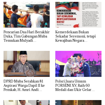
Kemerdekaan Bukan
Pencarian Dua Hari Berakhir
Sekadar Seremoni, tetapi
Duka, Tim Gabungan Muba
Kewajiban Negara
Temukan Mulyadi
Menyejahterakan Rakyat
Mengapung di Danau
Sanawal
DPRD Muba Serahkan 81
Polsri Juara Umum
Aspirasi Warga Dapil II ke
PORSENI XV, Raih 60
Pemkab, H. Amri Andi
Medali dan Ukir Gelar
Himpun Usulan Terbanyak
Keenam