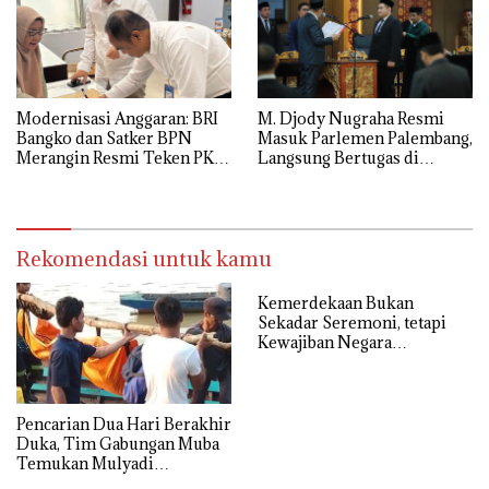
Modernisasi Anggaran: BRI
M. Djody Nugraha Resmi
Bangko dan Satker BPN
Masuk Parlemen Palembang,
Merangin Resmi Teken PKS
Langsung Bertugas di
Penerbitan KKP
Komisi I
Rekomendasi untuk kamu
Kemerdekaan Bukan
Sekadar Seremoni, tetapi
Kewajiban Negara
Menyejahterakan Rakyat
Pencarian Dua Hari Berakhir
Duka, Tim Gabungan Muba
Temukan Mulyadi
Mengapung di Danau