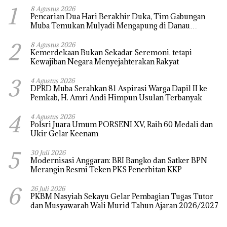
1
8 Agustus 2026
Pencarian Dua Hari Berakhir Duka, Tim Gabungan
Muba Temukan Mulyadi Mengapung di Danau
Sanawal
2
8 Agustus 2026
Kemerdekaan Bukan Sekadar Seremoni, tetapi
Kewajiban Negara Menyejahterakan Rakyat
3
4 Agustus 2026
DPRD Muba Serahkan 81 Aspirasi Warga Dapil II ke
Pemkab, H. Amri Andi Himpun Usulan Terbanyak
4
4 Agustus 2026
Polsri Juara Umum PORSENI XV, Raih 60 Medali dan
Ukir Gelar Keenam
5
30 Juli 2026
Modernisasi Anggaran: BRI Bangko dan Satker BPN
Merangin Resmi Teken PKS Penerbitan KKP
6
26 Juli 2026
PKBM Nasyiah Sekayu Gelar Pembagian Tugas Tutor
dan Musyawarah Wali Murid Tahun Ajaran 2026/2027