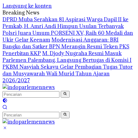
Langsung ke konten
Breaking News
DPRD Muba Serahkan 81 Aspirasi Warga Dapil II ke
Pemkab, H. Amri Andi Himpun Usulan Terbanyak
Polsri Juara Umum PORSENI XV, Raih 60 Medali dan
Ukir Gelar Keenam
Modernisasi Anggaran: BRI
Bangko dan Satker BPN Merangin Resmi Teken PKS
Penerbitan KKP
M. Djody Nugraha Resmi Masuk
Parlemen Palembang, Langsung Bertugas di Komisi I
PKBM Nasyiah Sekayu Gelar Pembagian Tugas Tutor
dan Musyawarah Wali Murid Tahun Ajaran
2026/2027