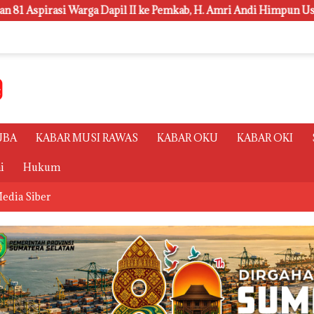
 ke Pemkab, H. Amri Andi Himpun Usulan Terbanyak
Pols
UBA
KABAR MUSI RAWAS
KABAR OKU
KABAR OKI
i
Hukum
edia Siber