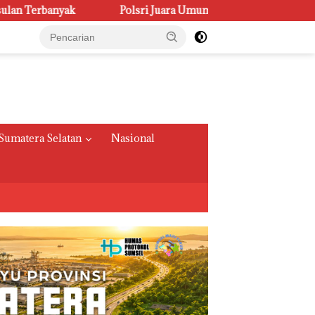
ri Juara Umum PORSENI XV, Raih 60 Medali dan Ukir Gelar Kee
Sumatera Selatan
Nasional