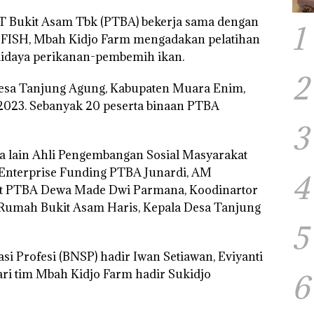
T Bukit Asam Tbk (PTBA) bekerja sama dengan
1
ISH, Mbah Kidjo Farm mengadakan pelatihan
udidaya perikanan-pembemih ikan.
2
 Desa Tanjung Agung, Kabupaten Muara Enim,
 2023. Sebanyak 20 peserta binaan PTBA
3
ra lain Ahli Pengembangan Sosial Masyarakat
Enterprise Funding PTBA Junardi, AM
4
t PTBA Dewa Made Dwi Parmana, Koodinartor
r Rumah Bukit Asam Haris, Kepala Desa Tanjung
5
asi Profesi (BNSP) hadir Iwan Setiawan, Eviyanti
ari tim Mbah Kidjo Farm hadir Sukidjo
6