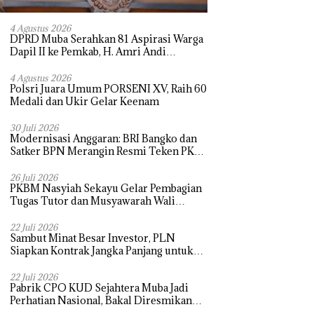
4 Agustus 2026
DPRD Muba Serahkan 81 Aspirasi Warga
Dapil II ke Pemkab, H. Amri Andi
Himpun Usulan Terbanyak
4 Agustus 2026
Polsri Juara Umum PORSENI XV, Raih 60
Medali dan Ukir Gelar Keenam
30 Juli 2026
Modernisasi Anggaran: BRI Bangko dan
Satker BPN Merangin Resmi Teken PKS
Penerbitan KKP
26 Juli 2026
PKBM Nasyiah Sekayu Gelar Pembagian
Tugas Tutor dan Musyawarah Wali
Murid Tahun Ajaran 2026/2027
22 Juli 2026
Sambut Minat Besar Investor, PLN
Siapkan Kontrak Jangka Panjang untuk
Akselerasi Proyek PSEL
22 Juli 2026
Pabrik CPO KUD Sejahtera Muba Jadi
Perhatian Nasional, Bakal Diresmikan
Presiden Prabowo