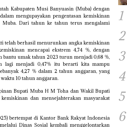
ntah Kabupaten Musi Banyuasin (Muba) dengan
1
i dalam mengupayakan pengentasan kemiskinan
 Muba. Dari tahun ke tahun terus mengalami
2
ti telah berhasil menurunkan angka kemiskinan
kemiskinan mencapai ekstrem 4,74 %, dengan
3
m bantu umak tahun 2023 turun menjadi 0,68 %,
lagi menjadi 0,47% itu berarti kita mampu
banyak 4,27 % dalam 2 tahun anggaran, yang
4
 waktu 10 tahun anggaran.
mpinan Bupati Muba H M Toha dan Wakil Bupati
5
kemiskinan dan mensejahterakan masyarakat
6
2025) bertempat di Kantor Bank Rakyat Indonesia
elalui Dinas Sosial kembali menggelontarkan