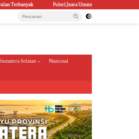
sri Juara Umum PORSENI XV, Raih 60 Medali dan Ukir Gelar Ke
Sumatera Selatan
Nasional