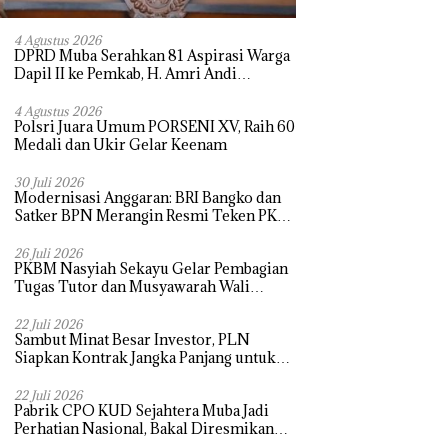
4 Agustus 2026
DPRD Muba Serahkan 81 Aspirasi Warga
Dapil II ke Pemkab, H. Amri Andi
Himpun Usulan Terbanyak
4 Agustus 2026
Polsri Juara Umum PORSENI XV, Raih 60
Medali dan Ukir Gelar Keenam
30 Juli 2026
Modernisasi Anggaran: BRI Bangko dan
Satker BPN Merangin Resmi Teken PKS
Penerbitan KKP
26 Juli 2026
PKBM Nasyiah Sekayu Gelar Pembagian
Tugas Tutor dan Musyawarah Wali
Murid Tahun Ajaran 2026/2027
22 Juli 2026
Sambut Minat Besar Investor, PLN
Siapkan Kontrak Jangka Panjang untuk
Akselerasi Proyek PSEL
22 Juli 2026
Pabrik CPO KUD Sejahtera Muba Jadi
Perhatian Nasional, Bakal Diresmikan
Presiden Prabowo