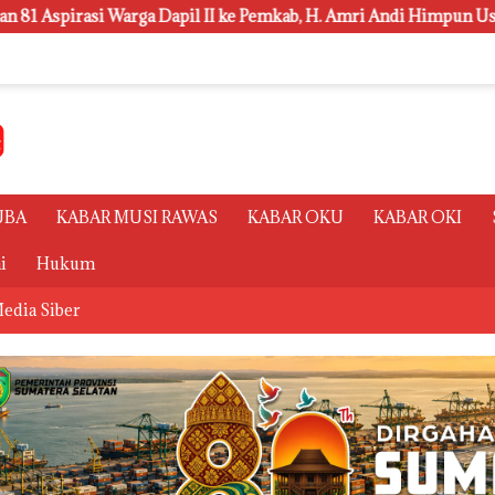
I ke Pemkab, H. Amri Andi Himpun Usulan Terbanyak
Pol
UBA
KABAR MUSI RAWAS
KABAR OKU
KABAR OKI
i
Hukum
edia Siber