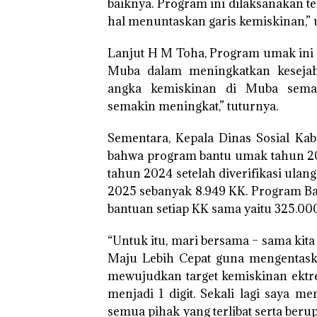
baiknya. Program ini dilaksanakan t
hal menuntaskan garis kemiskinan,” 
Lanjut H M Toha, Program umak ini
Muba dalam meningkatkan kesejah
angka kemiskinan di Muba sema
semakin meningkat,” tuturnya.
Sementara, Kepala Dinas Sosial K
bahwa program bantu umak tahun 202
tahun 2024 setelah diverifikasi ulang
2025 sebanyak 8.949 KK. Program B
bantuan setiap KK sama yaitu 325.00
“Untuk itu, mari bersama – sama ki
Maju Lebih Cepat guna mengentask
mewujudkan target kemiskinan ekt
menjadi 1 digit. Sekali lagi saya 
semua pihak yang terlibat serta be