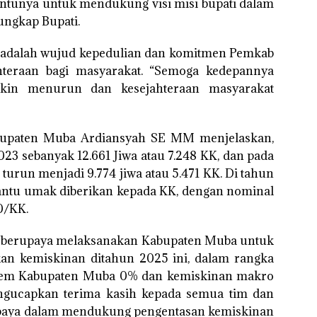
entunya untuk mendukung visi misi bupati dalam
ungkap Bupati.
 adalah wujud kepedulian dan komitmen Pemkab
teraan bagi masyarakat. “Semoga kedepannya
kin menurun dan kesejahteraan masyarakat
abupaten Muba Ardiansyah SE MM menjelaskan,
3 sebanyak 12.661 Jiwa atau 7.248 KK, dan pada
 turun menjadi 9.774 jiwa atau 5.471 KK. Di tahun
antu umak diberikan kepada KK, dengan nominal
0/KK.
ta berupaya melaksanakan Kabupaten Muba untuk
an kemiskinan ditahun 2025 ini, dalam rangka
rem Kabupaten Muba 0% dan kemiskinan makro
mengucapkan terima kasih kepada semua tim dan
rupaya dalam mendukung pengentasan kemiskinan