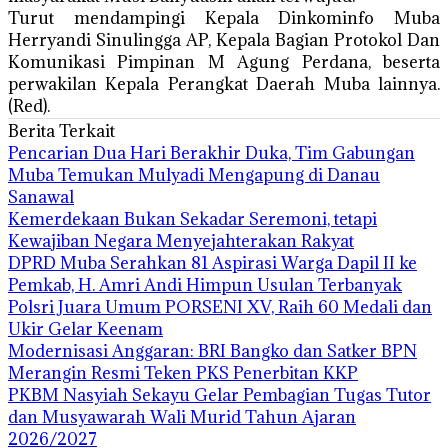
Turut mendampingi Kepala Dinkominfo Muba
Herryandi Sinulingga AP, Kepala Bagian Protokol Dan
Komunikasi Pimpinan M Agung Perdana, beserta
perwakilan Kepala Perangkat Daerah Muba lainnya.
(Red).
Berita Terkait
Pencarian Dua Hari Berakhir Duka, Tim Gabungan
Muba Temukan Mulyadi Mengapung di Danau
Sanawal
Kemerdekaan Bukan Sekadar Seremoni, tetapi
Kewajiban Negara Menyejahterakan Rakyat
DPRD Muba Serahkan 81 Aspirasi Warga Dapil II ke
Pemkab, H. Amri Andi Himpun Usulan Terbanyak
Polsri Juara Umum PORSENI XV, Raih 60 Medali dan
Ukir Gelar Keenam
Modernisasi Anggaran: BRI Bangko dan Satker BPN
Merangin Resmi Teken PKS Penerbitan KKP
PKBM Nasyiah Sekayu Gelar Pembagian Tugas Tutor
dan Musyawarah Wali Murid Tahun Ajaran
2026/2027