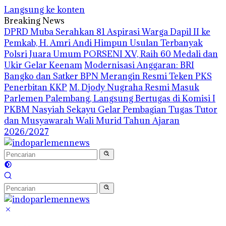
Langsung ke konten
Breaking News
DPRD Muba Serahkan 81 Aspirasi Warga Dapil II ke
Pemkab, H. Amri Andi Himpun Usulan Terbanyak
Polsri Juara Umum PORSENI XV, Raih 60 Medali dan
Ukir Gelar Keenam
Modernisasi Anggaran: BRI
Bangko dan Satker BPN Merangin Resmi Teken PKS
Penerbitan KKP
M. Djody Nugraha Resmi Masuk
Parlemen Palembang, Langsung Bertugas di Komisi I
PKBM Nasyiah Sekayu Gelar Pembagian Tugas Tutor
dan Musyawarah Wali Murid Tahun Ajaran
2026/2027