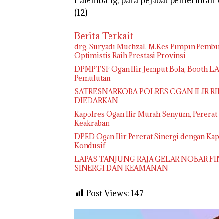
Palembang, para pejabat pemerintah 
(12)
Berita Terkait
drg. Suryadi Muchzal, M.Kes Pimpin Pembin
Optimistis Raih Prestasi Provinsi
DPMPTSP Ogan Ilir Jemput Bola, Booth L
Pemulutan
SATRESNARKOBA POLRES OGAN ILIR RI
DIEDARKAN
Kapolres Ogan Ilir Murah Senyum, Pererat
Keakraban
DPRD Ogan Ilir Pererat Sinergi dengan K
Kondusif
LAPAS TANJUNG RAJA GELAR NOBAR FI
SINERGI DAN KEAMANAN
Post Views:
147