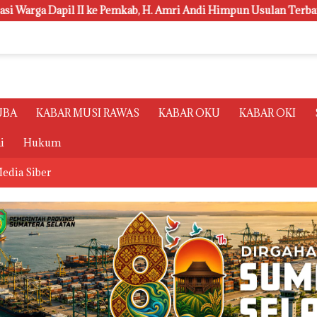
, H. Amri Andi Himpun Usulan Terbanyak
Polsri Juara U
UBA
KABAR MUSI RAWAS
KABAR OKU
KABAR OKI
i
Hukum
edia Siber