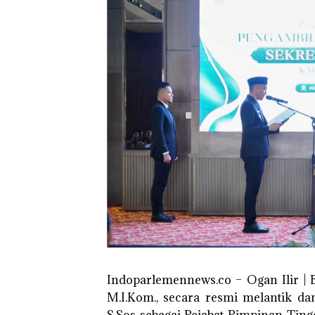
Indoparlemennews.co – Ogan Ilir | Bu
M.I.Kom., secara resmi melantik d
S.Sos sebagai Pejabat Pimpinan Ting