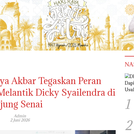
NA
aya Akbar Tegaskan Peran
Melantik Dicky Syailendra di
1
jung Senai
Admin
2
2 Juni 2026