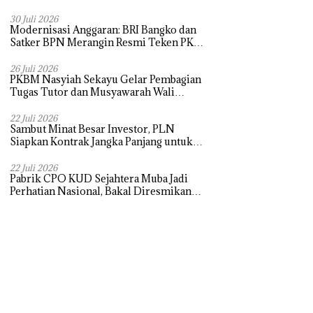
30 Juli 2026
Modernisasi Anggaran: BRI Bangko dan
Satker BPN Merangin Resmi Teken PKS
Penerbitan KKP
26 Juli 2026
PKBM Nasyiah Sekayu Gelar Pembagian
Tugas Tutor dan Musyawarah Wali
Murid Tahun Ajaran 2026/2027
22 Juli 2026
Sambut Minat Besar Investor, PLN
Siapkan Kontrak Jangka Panjang untuk
Akselerasi Proyek PSEL
22 Juli 2026
Pabrik CPO KUD Sejahtera Muba Jadi
Perhatian Nasional, Bakal Diresmikan
Presiden Prabowo