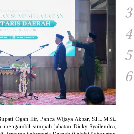
3
4
5
6
pati Ogan Ilir, Panca Wijaya Akbar, S.H., M.Si.,
an mengambil sumpah jabatan Dicky Syailendra,
gi Pratama Sekretaris Daerah (Sekda) Kabupaten