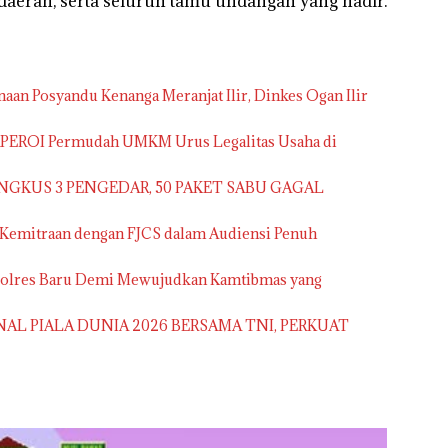
daerah, serta seluruh tamu undangan yang hadir.
aan Posyandu Kenanga Meranjat Ilir, Dinkes Ogan Ilir
APEROI Permudah UMKM Urus Legalitas Usaha di
NGKUS 3 PENGEDAR, 50 PAKET SABU GAGAL
 Kemitraan dengan FJCS dalam Audiensi Penuh
apolres Baru Demi Mewujudkan Kamtibmas yang
NAL PIALA DUNIA 2026 BERSAMA TNI, PERKUAT