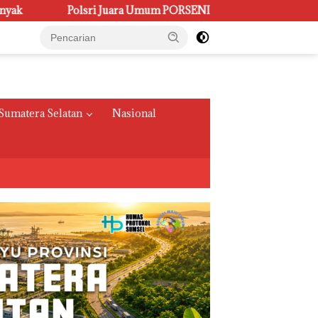
mum PORSENI XV, Raih 60 Medali dan Ukir Gelar Keenam
Sumatera Selatan
Nasional