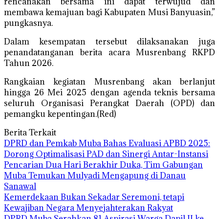
rencanakan bersama ini dapat terwujud dan
membawa kemajuan bagi Kabupaten Musi Banyuasin,”
pungkasnya.
Dalam kesempatan tersebut dilaksanakan juga
penandatanganan berita acara Musrenbang RKPD
Tahun 2026.
Rangkaian kegiatan Musrenbang akan berlanjut
hingga 26 Mei 2025 dengan agenda teknis bersama
seluruh Organisasi Perangkat Daerah (OPD) dan
pemangku kepentingan.(Red)
Berita Terkait
DPRD dan Pemkab Muba Bahas Evaluasi APBD 2025:
Dorong Optimalisasi PAD dan Sinergi Antar-Instansi
Pencarian Dua Hari Berakhir Duka, Tim Gabungan
Muba Temukan Mulyadi Mengapung di Danau
Sanawal
Kemerdekaan Bukan Sekadar Seremoni, tetapi
Kewajiban Negara Menyejahterakan Rakyat
DPRD Muba Serahkan 81 Aspirasi Warga Dapil II ke