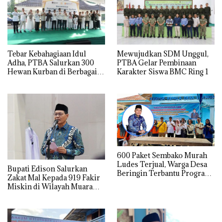
Tebar Kebahagiaan Idul
Mewujudkan SDM Unggul,
Adha, PTBA Salurkan 300
PTBA Gelar Pembinaan
Hewan Kurban di Berbagai
Karakter Siswa BMC Ring 1
Wilayah Operasional
600 Paket Sembako Murah
Ludes Terjual, Warga Desa
Bupati Edison Salurkan
Beringin Terbantu Program
Zakat Mal Kepada 919 Fakir
Subsidi Pemda Muara Enim
Miskin di Wilayah Muara
Enim