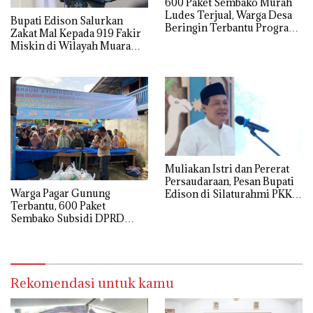
600 Paket Sembako Murah
Ludes Terjual, Warga Desa
Bupati Edison Salurkan
Beringin Terbantu Program
Zakat Mal Kepada 919 Fakir
Subsidi Pemda Muara Enim
Miskin di Wilayah Muara
Enim
Muliakan Istri dan Pererat
Persaudaraan, Pesan Bupati
Warga Pagar Gunung
Edison di Silaturahmi PKK
Terbantu, 600 Paket
Muara Enim
Sembako Subsidi DPRD
Muara Enim Sold Out
Rekomendasi untuk kamu