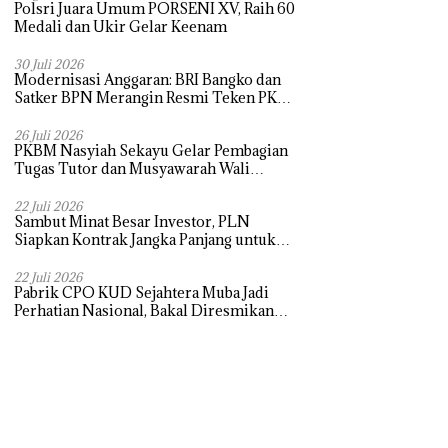
Polsri Juara Umum PORSENI XV, Raih 60
Medali dan Ukir Gelar Keenam
30 Juli 2026
Modernisasi Anggaran: BRI Bangko dan
Satker BPN Merangin Resmi Teken PKS
Penerbitan KKP
26 Juli 2026
PKBM Nasyiah Sekayu Gelar Pembagian
Tugas Tutor dan Musyawarah Wali
Murid Tahun Ajaran 2026/2027
22 Juli 2026
Sambut Minat Besar Investor, PLN
Siapkan Kontrak Jangka Panjang untuk
Akselerasi Proyek PSEL
22 Juli 2026
Pabrik CPO KUD Sejahtera Muba Jadi
Perhatian Nasional, Bakal Diresmikan
Presiden Prabowo