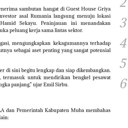
2
enerima sambutan hangat di Guest House Griya
nvestor asal Rumania langsung menuju lokasi
3
l Hamid Sekayu. Peninjauan ini menandakan
a peluang kerja sama lintas sektor.
4
elegasi, mengungkapkan kekagumannya terhadap
butnya sebagai aset penting yang sangat potensial
5
er di sini begitu lengkap dan siap dikembangkan.
 termasuk untuk mendirikan bengkel pesawat
6
ngka panjang,” ujar Emil Sirbu.
IAA dan Pemerintah Kabupaten Muba membahas
lain: