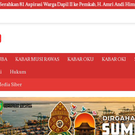
 Dapil II ke Pemkab, H. Amri Andi Himpun Usulan Terbanyak
UBA
KABAR MUSI RAWAS
KABAR OKU
KABAR OKI
i
Hukum
edia Siber