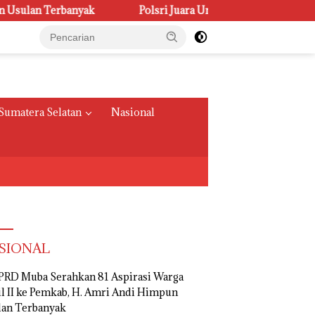
rbanyak
Polsri Juara Umum PORSENI XV, Raih 60 Medali
Sumatera Selatan
Nasional
SIONAL