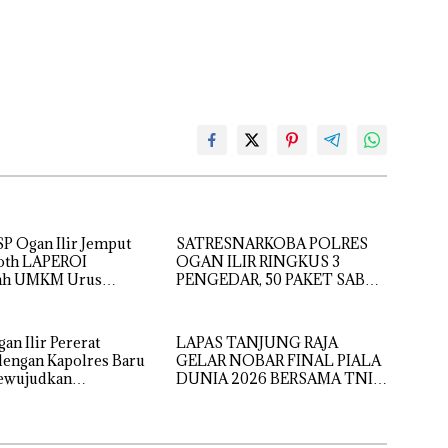
 Ogan Ilir Jemput
SATRESNARKOBA POLRES
ooth LAPEROI
OGAN ILIR RINGKUS 3
ah UMKM Urus
PENGEDAR, 50 PAKET SABU
s Usaha di Pemulutan
GAGAL DIEDARKAN
n Ilir Pererat
LAPAS TANJUNG RAJA
dengan Kapolres Baru
GELAR NOBAR FINAL PIALA
ewujudkan
DUNIA 2026 BERSAMA TNI,
as yang Kondusif
PERKUAT SINERGI DAN
KEAMANAN