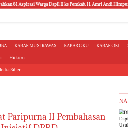
irasi Warga Dapil II ke Pemkab, H. Amri Andi Himpun Usulan Te
UBA
KABAR MUSI RAWAS
KABAR OKU
KABAR OKI
i
Hukum
edia Siber
NA
t Paripurna II Pembahasan
 Inisiatif DPRD