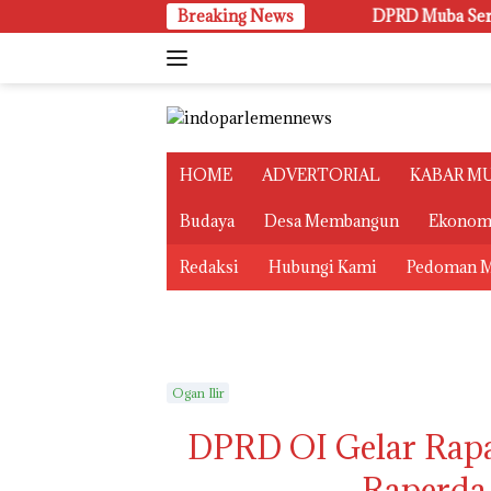
Langsung
Breaking News
DPRD Muba Serahkan 81 Asp
ke
konten
HOME
ADVERTORIAL
KABAR M
Budaya
Desa Membangun
Ekonom
Redaksi
Hubungi Kami
Pedoman M
Ogan Ilir
DPRD OI Gelar Rapa
Raperda