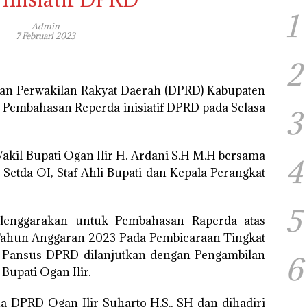
1
Admin
7 Februari 2023
2
wan Perwakilan Rakyat Daerah (DPRD) Kabupaten
 Pembahasan Reperda inisiatif DPRD pada Selasa
3
Wakil Bupati Ogan Ilir H. Ardani S.H M.H bersama
4
 Setda OI, Staf Ahli Bupati dan Kepala Perangkat
5
elenggarakan untuk Pembahasan Raperda atas
 Tahun Anggaran 2023 Pada Pembicaraan Tingkat
 Pansus DPRD dilanjutkan dengan Pengambilan
6
Bupati Ogan Ilir.
a DPRD Ogan Ilir Suharto H.S., SH dan dihadiri