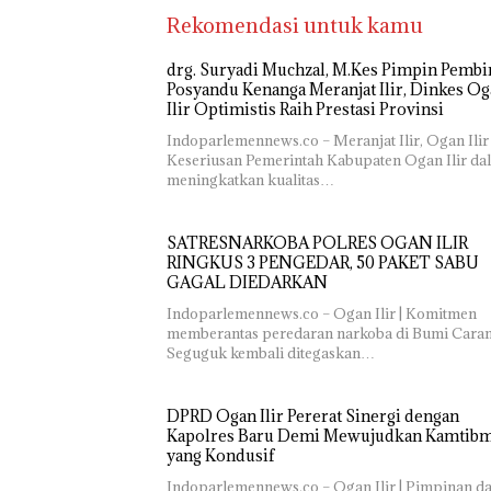
Rekomendasi untuk kamu
drg. Suryadi Muchzal, M.Kes Pimpin Pembi
Posyandu Kenanga Meranjat Ilir, Dinkes O
Ilir Optimistis Raih Prestasi Provinsi
Indoparlemennews.co – Meranjat Ilir, Ogan Ilir 
Keseriusan Pemerintah Kabupaten Ogan Ilir da
meningkatkan kualitas…
SATRESNARKOBA POLRES OGAN ILIR
RINGKUS 3 PENGEDAR, 50 PAKET SABU
GAGAL DIEDARKAN
Indoparlemennews.co – Ogan Ilir | Komitmen
memberantas peredaran narkoba di Bumi Cara
Seguguk kembali ditegaskan…
DPRD Ogan Ilir Pererat Sinergi dengan
Kapolres Baru Demi Mewujudkan Kamtib
yang Kondusif
Indoparlemennews.co – Ogan Ilir | Pimpinan d