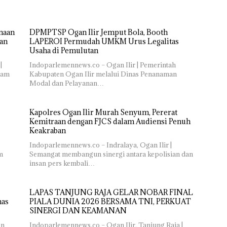
naan
DPMPTSP Ogan Ilir Jemput Bola, Booth
gan
LAPEROI Permudah UMKM Urus Legalitas
Usaha di Pemulutan
|
Indoparlemennews.co – Ogan Ilir | Pemerintah
lam
Kabupaten Ogan Ilir melalui Dinas Penanaman
Modal dan Pelayanan…
Kapolres Ogan Ilir Murah Senyum, Pererat
Kemitraan dengan FJCS dalam Audiensi Penuh
Keakraban
Indoparlemennews.co – Indralaya, Ogan Ilir |
m
Semangat membangun sinergi antara kepolisian dan
insan pers kembali…
LAPAS TANJUNG RAJA GELAR NOBAR FINAL
mas
PIALA DUNIA 2026 BERSAMA TNI, PERKUAT
SINERGI DAN KEAMANAN
an
Indoparlemennews.co – Ogan Ilir, Tanjung Raja |