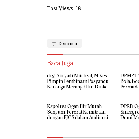
Post Views:
18
Komentar
Baca Juga
drg. Suryadi Muchzal, M.Kes
DPMPTSP
Pimpin Pembinaan Posyandu
Bola, B
Kenanga Meranjat Ilir, Dinkes
Permud
Ogan Ilir Optimistis Raih
Legalita
Prestasi Provinsi
Kapolres Ogan Ilir Murah
DPRD Oga
Senyum, Pererat Kemitraan
Sinergi 
dengan FJCS dalam Audiensi
Demi M
Penuh Keakraban
Kamtibm