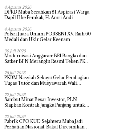
4 Agustus 2026
DPRD Muba Serahkan 81 Aspirasi Warga
Dapil II ke Pemkab, H. Amri Andi
Himpun Usulan Terbanyak
4 Agustus 2026
Polsri Juara Umum PORSENI XV, Raih 60
Medali dan Ukir Gelar Keenam
30 Juli 2026
Modernisasi Anggaran: BRI Bangko dan
Satker BPN Merangin Resmi Teken PKS
Penerbitan KKP
26 Juli 2026
PKBM Nasyiah Sekayu Gelar Pembagian
Tugas Tutor dan Musyawarah Wali
Murid Tahun Ajaran 2026/2027
22 Juli 2026
Sambut Minat Besar Investor, PLN
Siapkan Kontrak Jangka Panjang untuk
Akselerasi Proyek PSEL
22 Juli 2026
Pabrik CPO KUD Sejahtera Muba Jadi
Perhatian Nasional, Bakal Diresmikan
Presiden Prabowo