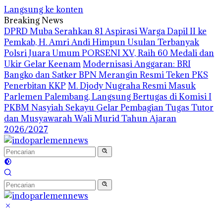
Langsung ke konten
Breaking News
DPRD Muba Serahkan 81 Aspirasi Warga Dapil II ke
Pemkab, H. Amri Andi Himpun Usulan Terbanyak
Polsri Juara Umum PORSENI XV, Raih 60 Medali dan
Ukir Gelar Keenam
Modernisasi Anggaran: BRI
Bangko dan Satker BPN Merangin Resmi Teken PKS
Penerbitan KKP
M. Djody Nugraha Resmi Masuk
Parlemen Palembang, Langsung Bertugas di Komisi I
PKBM Nasyiah Sekayu Gelar Pembagian Tugas Tutor
dan Musyawarah Wali Murid Tahun Ajaran
2026/2027