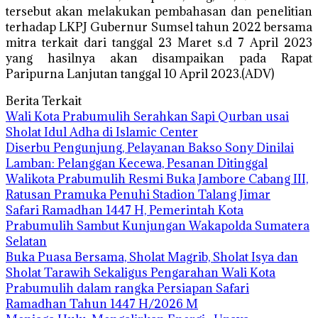
tersebut akan melakukan pembahasan dan penelitian
terhadap LKPJ Gubernur Sumsel tahun 2022 bersama
mitra terkait dari tanggal 23 Maret s.d 7 April 2023
yang hasilnya akan disampaikan pada Rapat
Paripurna Lanjutan tanggal 10 April 2023.(ADV)
Berita Terkait
Wali Kota Prabumulih Serahkan Sapi Qurban usai
Sholat Idul Adha di Islamic Center
Diserbu Pengunjung, Pelayanan Bakso Sony Dinilai
Lamban: Pelanggan Kecewa, Pesanan Ditinggal
Walikota Prabumulih Resmi Buka Jambore Cabang III,
Ratusan Pramuka Penuhi Stadion Talang Jimar
Safari Ramadhan 1447 H, Pemerintah Kota
Prabumulih Sambut Kunjungan Wakapolda Sumatera
Selatan
Buka Puasa Bersama, Sholat Magrib, Sholat Isya dan
Sholat Tarawih Sekaligus Pengarahan Wali Kota
Prabumulih dalam rangka Persiapan Safari
Ramadhan Tahun 1447 H/2026 M