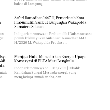
bakso di Lampung…
Safari Ramadhan 1447 H, Pemerintah Kota
n
Prabumulih Sambut Kunjungan Wakapolda
Sumatera Selatan
on
Indoparlemennews.co Prabumulih | Dalam suasana
gat
penuh kekhusyukan bulan suci Ramadhan 1447
H/2026 M, Wakapolda Provinsi…
Isya
Menjaga Hulu, Mengalirkan Energi : Upaya
Wali
Konservasi di PLTA Musi Bengkulu
afari
Indoparlemennews.co – Bengkulu | Dibalik
ntah
Keindahan Sungai Musi ada energi. yang
sa
menghidupi rumah, usaha, dan…