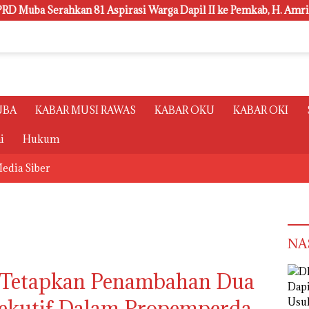
rahkan 81 Aspirasi Warga Dapil II ke Pemkab, H. Amri Andi Him
UBA
KABAR MUSI RAWAS
KABAR OKU
KABAR OKI
i
Hukum
edia Siber
NA
 Tetapkan Penambahan Dua
sekutif Dalam Propemperda