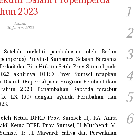
1
hun 2023
Admin
2
30 Januari 2023
3
| Setelah melalui pembahasan oleh Badan
pemperda) Provinsi Sumatera Selatan Bersama
Terkait dan Biro Hukum Setda Prov. Sumsel pada
4
2023 akhirnya DPRD Prov. Sumsel tetapkan
 Daerah (Raperda) pada Program Pembentukan
 tahun 2023. Penambahan Raperda tersebut
5
a ke LX (60) dengan agenda Perubahan dan
23.
6
 oleh Ketua DPRD Prov. Sumsel; Hj. RA. Anita
akil Ketua DPRD Prov. Sumsel; H. Muchendi M,
 Sumsel; Ir. H. Mawardi Yahya dan Perwakilan