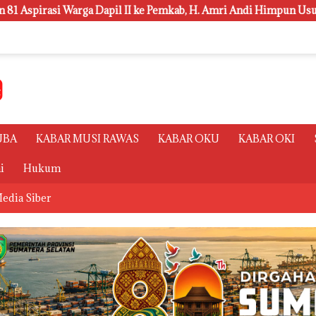
e Pemkab, H. Amri Andi Himpun Usulan Terbanyak
Polsr
UBA
KABAR MUSI RAWAS
KABAR OKU
KABAR OKI
i
Hukum
edia Siber