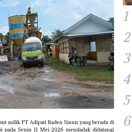
1
2
3
4
5
6
lant milik PT Adipati Raden Sinun yang berada di
i pada Senin 11 Mei 2026 mendadak didatangi