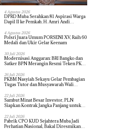
4 Agustus 2026
DPRD Muba Serahkan 81 Aspirasi Warga
Dapil II ke Pemkab, H. Amri Andi
Himpun Usulan Terbanyak
4 Agustus 2026
Polsri Juara Umum PORSENI XV, Raih 60
Medali dan Ukir Gelar Keenam
30 Juli 2026
Modernisasi Anggaran: BRI Bangko dan
Satker BPN Merangin Resmi Teken PKS
Penerbitan KKP
26 Juli 2026
PKBM Nasyiah Sekayu Gelar Pembagian
Tugas Tutor dan Musyawarah Wali
Murid Tahun Ajaran 2026/2027
22 Juli 2026
Sambut Minat Besar Investor, PLN
Siapkan Kontrak Jangka Panjang untuk
Akselerasi Proyek PSEL
22 Juli 2026
Pabrik CPO KUD Sejahtera Muba Jadi
Perhatian Nasional, Bakal Diresmikan
Presiden Prabowo