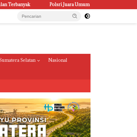
i Juara Umum PORSENI XV, Raih 60 Medali dan Ukir Gelar Keena
Sumatera Selatan
Nasional