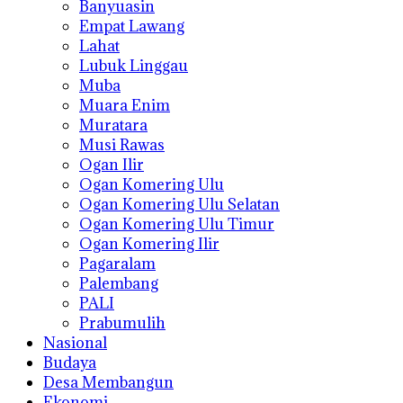
Banyuasin
Empat Lawang
Lahat
Lubuk Linggau
Muba
Muara Enim
Muratara
Musi Rawas
Ogan Ilir
Ogan Komering Ulu
Ogan Komering Ulu Selatan
Ogan Komering Ulu Timur
Ogan Komering Ilir
Pagaralam
Palembang
PALI
Prabumulih
Nasional
Budaya
Desa Membangun
Ekonomi