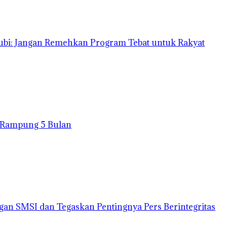
nubi: Jangan Remehkan Program Tebat untuk Rakyat
t Rampung 5 Bulan
gan SMSI dan Tegaskan Pentingnya Pers Berintegritas