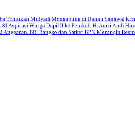
uba Temukan Mulyadi Mengapung di Danau Sanawal
Kem
1 Aspirasi Warga Dapil II ke Pemkab, H. Amri Andi H
i Anggaran: BRI Bangko dan Satker BPN Merangin Resm