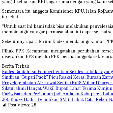
yang dikeluarkan KPU, agar sama dengan yang kami setuj
Sementara itu, anggota Komisioner KPU, Irfan Rojha
tersebut.
“Untuk saat ini kami tidak bisa melakukan penyelesa
membidanginya, agar permasalahan ini dapat selesai se
Sebelumnya, para forum Kades mendatangi Kantor PPK
Pihak PPK Kecamatan mengatakan perubahan terseb
diserahkan PPS melalui PPK, perihal anggota sekretaria
Berita Terkait
Kades Bantah Isu Pemberhentian Sekdes Lubuk Layang I
Sindiran “Bupati Paok” Picu Reaksi Keras, Bursah Zar
Proyek Jembatan Air Lawai Senilai Rp18 Miliar Ditarge
Silaturahmi Hangat, Wakil Bupati Lahat Terima Kunjun
Pariwisata dan Perikanan Jadi Andalan Kabupaten La
360 Kades Hadiri Pelantikan SMSI Lahat, Catat Rekor N
Post Views:
28