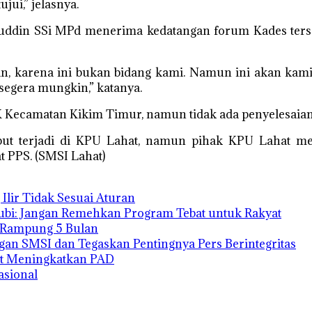
ui,” jelasnya.
nuddin SSi MPd menerima kedatangan forum Kades ter
ian, karena ini bukan bidang kami. Namun ini akan ka
segera mungkin,” katanya.
 Kecamatan Kikim Timur, namun tidak ada penyelesaian
ut terjadi di KPU Lahat, namun pihak KPU Lahat me
t PPS. (SMSI Lahat)
lir Tidak Sesuai Aturan
nubi: Jangan Remehkan Program Tebat untuk Rakyat
t Rampung 5 Bulan
gan SMSI dan Tegaskan Pentingnya Pers Berintegritas
hat Meningkatkan PAD
asional