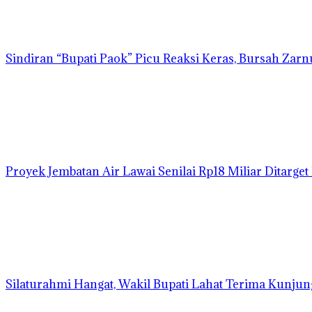
Sindiran “Bupati Paok” Picu Reaksi Keras, Bursah Zar
Proyek Jembatan Air Lawai Senilai Rp18 Miliar Ditarge
Silaturahmi Hangat, Wakil Bupati Lahat Terima Kunjun