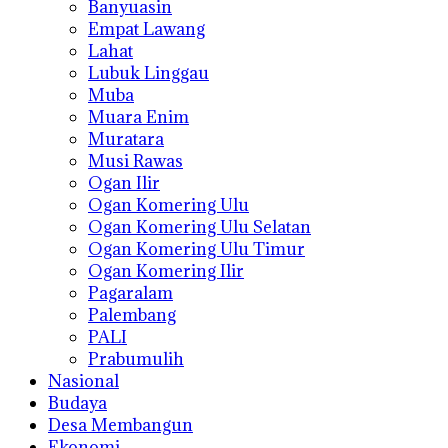
Banyuasin
Empat Lawang
Lahat
Lubuk Linggau
Muba
Muara Enim
Muratara
Musi Rawas
Ogan Ilir
Ogan Komering Ulu
Ogan Komering Ulu Selatan
Ogan Komering Ulu Timur
Ogan Komering Ilir
Pagaralam
Palembang
PALI
Prabumulih
Nasional
Budaya
Desa Membangun
Ekonomi