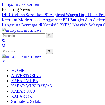
Langsung ke konten
Breaking News
DPRD Muba Serahkan 81 Aspirasi Warga Dapil II ke P
Keenam
Modernisasi Anggaran: BRI Bangko dan Satke
Langsung Bertugas di Komisi I
PKBM Nasyiah Sekayu G
HOME
ADVERTORIAL
KABAR MUBA
KABAR MUSI RAWAS
KABAR OKU
KABAR OKI
Sumatera Selatan