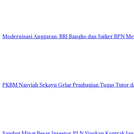
Modernisasi Anggaran: BRI Bangko dan Satker BPN Me
PKBM Nasyiah Sekayu Gelar Pembagian Tugas Tutor 
Sambut Minat Besar Investor, PLN Siapkan Kontrak Ja