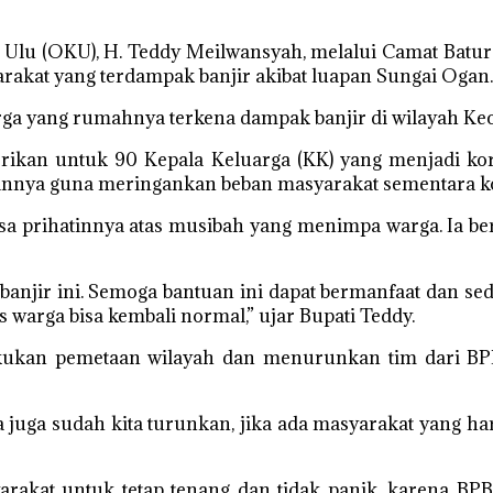
 Ulu (OKU), H. Teddy Meilwansyah, melalui Camat Batu
akat yang terdampak banjir akibat luapan Sungai Ogan.
ga yang rumahnya terkena dampak banjir di wilayah Ke
rikan untuk 90 Kepala Keluarga (KK) yang menjadi kor
lainnya guna meringankan beban masyarakat sementara k
 prihatinnya atas musibah yang menimpa warga. Ia be
anjir ini. Semoga bantuan ini dapat bermanfaat dan s
as warga bisa kembali normal,” ujar Bupati Teddy.
kukan pemetaan wilayah dan menurunkan tim dari BP
a juga sudah kita turunkan, jika ada masyarakat yang 
arakat untuk tetap tenang dan tidak panik, karena B