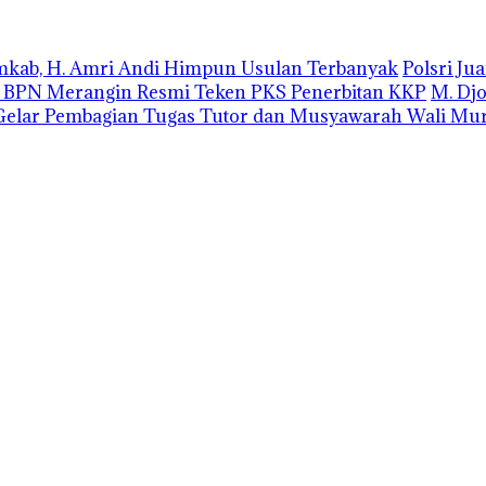
emkab, H. Amri Andi Himpun Usulan Terbanyak
Polsri J
r BPN Merangin Resmi Teken PKS Penerbitan KKP
M. Dj
elar Pembagian Tugas Tutor dan Musyawarah Wali Mur