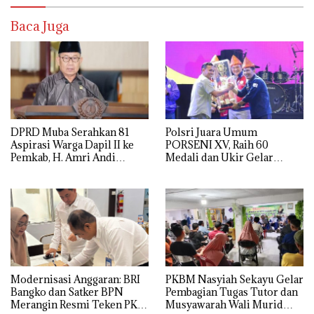
Baca Juga
DPRD Muba Serahkan 81
Polsri Juara Umum
Aspirasi Warga Dapil II ke
PORSENI XV, Raih 60
Pemkab, H. Amri Andi
Medali dan Ukir Gelar
Himpun Usulan Terbanyak
Keenam
Modernisasi Anggaran: BRI
PKBM Nasyiah Sekayu Gelar
Bangko dan Satker BPN
Pembagian Tugas Tutor dan
Merangin Resmi Teken PKS
Musyawarah Wali Murid