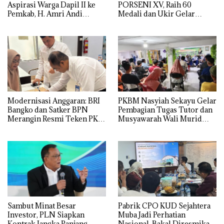
Aspirasi Warga Dapil II ke
PORSENI XV, Raih 60
Pemkab, H. Amri Andi
Medali dan Ukir Gelar
Himpun Usulan Terbanyak
Keenam
Modernisasi Anggaran: BRI
PKBM Nasyiah Sekayu Gelar
Bangko dan Satker BPN
Pembagian Tugas Tutor dan
Merangin Resmi Teken PKS
Musyawarah Wali Murid
Penerbitan KKP
Tahun Ajaran 2026/2027
Sambut Minat Besar
Pabrik CPO KUD Sejahtera
Investor, PLN Siapkan
Muba Jadi Perhatian
Kontrak Jangka Panjang
Nasional, Bakal Diresmikan