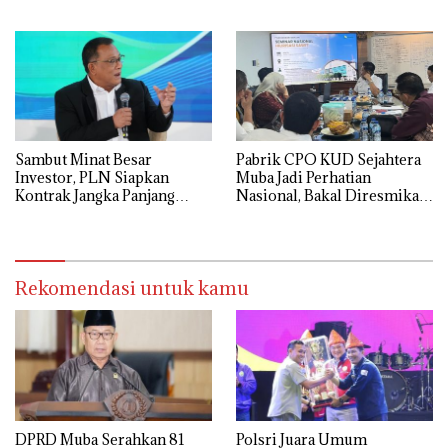
Penerbitan KKP
Tahun Ajaran 2026/2027
Sambut Minat Besar
Pabrik CPO KUD Sejahtera
Investor, PLN Siapkan
Muba Jadi Perhatian
Kontrak Jangka Panjang
Nasional, Bakal Diresmikan
untuk Akselerasi Proyek
Presiden Prabowo
PSEL
Rekomendasi untuk kamu
DPRD Muba Serahkan 81
Polsri Juara Umum