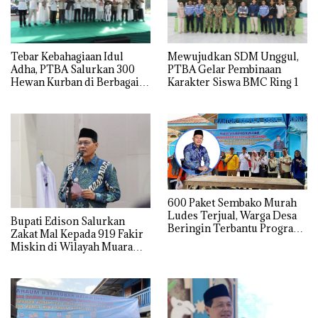
Tebar Kebahagiaan Idul
Mewujudkan SDM Unggul,
Adha, PTBA Salurkan 300
PTBA Gelar Pembinaan
Hewan Kurban di Berbagai
Karakter Siswa BMC Ring 1
Wilayah Operasional
600 Paket Sembako Murah
Ludes Terjual, Warga Desa
Bupati Edison Salurkan
Beringin Terbantu Program
Zakat Mal Kepada 919 Fakir
Subsidi Pemda Muara Enim
Miskin di Wilayah Muara
Enim