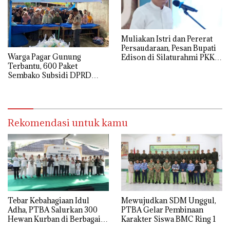
Muliakan Istri dan Pererat
Persaudaraan, Pesan Bupati
Warga Pagar Gunung
Edison di Silaturahmi PKK
Terbantu, 600 Paket
Muara Enim
Sembako Subsidi DPRD
Muara Enim Sold Out
Rekomendasi untuk kamu
Tebar Kebahagiaan Idul
Mewujudkan SDM Unggul,
Adha, PTBA Salurkan 300
PTBA Gelar Pembinaan
Hewan Kurban di Berbagai
Karakter Siswa BMC Ring 1
Wilayah Operasional