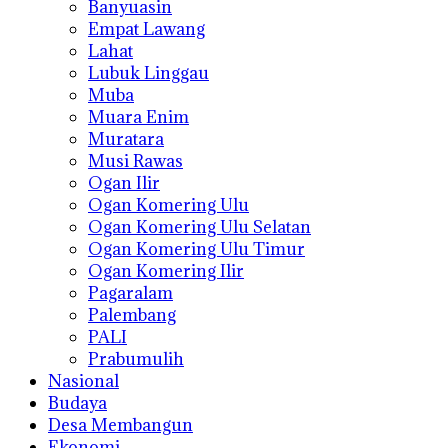
Banyuasin
Empat Lawang
Lahat
Lubuk Linggau
Muba
Muara Enim
Muratara
Musi Rawas
Ogan Ilir
Ogan Komering Ulu
Ogan Komering Ulu Selatan
Ogan Komering Ulu Timur
Ogan Komering Ilir
Pagaralam
Palembang
PALI
Prabumulih
Nasional
Budaya
Desa Membangun
Ekonomi