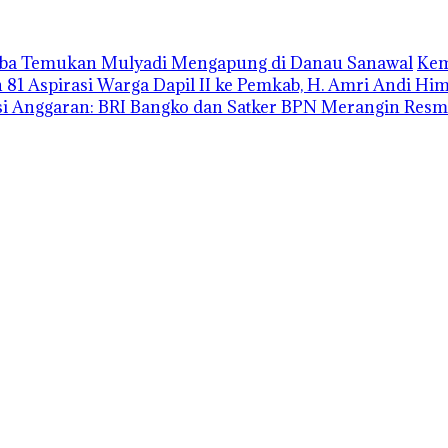
uba Temukan Mulyadi Mengapung di Danau Sanawal
Kem
1 Aspirasi Warga Dapil II ke Pemkab, H. Amri Andi H
i Anggaran: BRI Bangko dan Satker BPN Merangin Resm