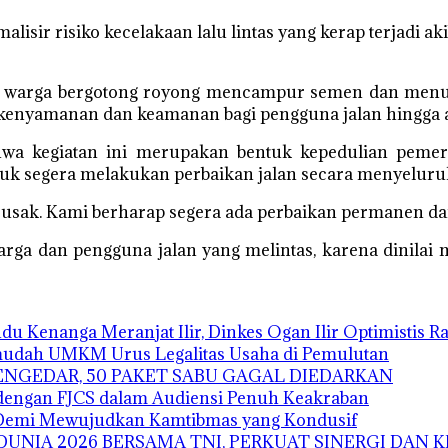
isir risiko kecelakaan lalu lintas yang kerap terjadi ak
n warga bergotong royong mencampur semen dan menutu
enyamanan dan keamanan bagi pengguna jalan hingga ad
hwa kegiatan ini merupakan bentuk kepedulian pemeri
tuk segera melakukan perbaikan jalan secara menyeluru
n rusak. Kami berharap segera ada perbaikan permanen da
arga dan pengguna jalan yang melintas, karena dinilai 
 Kenanga Meranjat Ilir, Dinkes Ogan Ilir Optimistis Rai
mudah UMKM Urus Legalitas Usaha di Pemulutan
ENGEDAR, 50 PAKET SABU GAGAL DIEDARKAN
 dengan FJCS dalam Audiensi Penuh Keakraban
u Demi Mewujudkan Kamtibmas yang Kondusif
 DUNIA 2026 BERSAMA TNI, PERKUAT SINERGI DAN