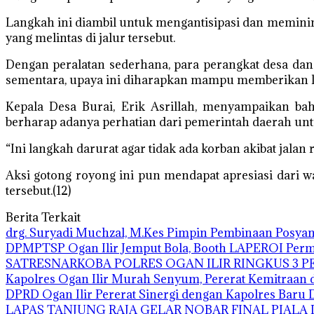
Langkah ini diambil untuk mengantisipasi dan meminimal
yang melintas di jalur tersebut.
Dengan peralatan sederhana, para perangkat desa da
sementara, upaya ini diharapkan mampu memberikan k
Kepala Desa Burai, Erik Asrillah, menyampaikan ba
berharap adanya perhatian dari pemerintah daerah un
“Ini langkah darurat agar tidak ada korban akibat jala
Aksi gotong royong ini pun mendapat apresiasi dari w
tersebut.(12)
Berita Terkait
drg. Suryadi Muchzal, M.Kes Pimpin Pembinaan Posyandu
DPMPTSP Ogan Ilir Jemput Bola, Booth LAPEROI Per
SATRESNARKOBA POLRES OGAN ILIR RINGKUS 3 P
Kapolres Ogan Ilir Murah Senyum, Pererat Kemitraan
DPRD Ogan Ilir Pererat Sinergi dengan Kapolres Bar
LAPAS TANJUNG RAJA GELAR NOBAR FINAL PIALA