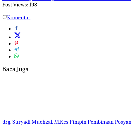
Post Views:
198
Komentar
Baca Juga
drg. Suryadi Muchzal, M.Kes Pimpin Pembinaan Posyandu