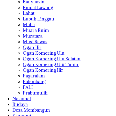
Banyuasin
Empat Lawang
Lahat
Lubuk Linggau
Muba
Muara Enim
Muratara
Musi Rawas
Ogan Ilir
Ogan Komering Ulu
Ogan Komering Ulu Selatan
Ogan Komering Ulu Timur
Ogan Komering Ilir
Pagaralam
Palembang
PALI
Prabumulih
Nasional
Budaya
Desa Membangun
Ekonomi