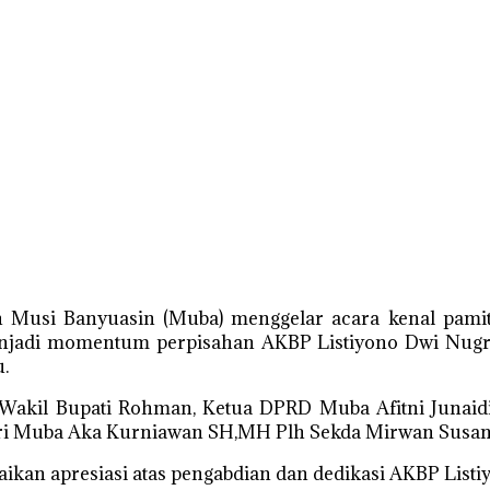
 Musi Banyuasin (Muba) menggelar acara kenal pami
menjadi momentum perpisahan AKBP Listiyono Dwi Nugr
u.
Wakil Bupati Rohman, Ketua DPRD Muba Afitni Junaidi
ri Muba Aka Kurniawan SH,MH Plh Sekda Mirwan Susant
n apresiasi atas pengabdian dan dedikasi AKBP Listiy