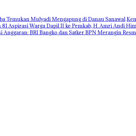
uba Temukan Mulyadi Mengapung di Danau Sanawal
Kem
1 Aspirasi Warga Dapil II ke Pemkab, H. Amri Andi H
i Anggaran: BRI Bangko dan Satker BPN Merangin Resm