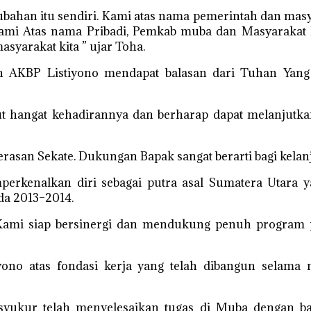
erubahan itu sendiri. Kami atas nama pemerintah dan ma
 kami Atas nama Pribadi, Pemkab muba dan Masyaraka
yarakat kita ” ujar Toha.
 AKBP Listiyono mendapat balasan dari Tuhan Yang
t hangat kehadirannya dan berharap dapat melanjutk
rasan Sekate. Dukungan Bapak sangat berarti bagi kela
kenalkan diri sebagai putra asal Sumatera Utara ya
da 2013–2014.
. Kami siap bersinergi dan mendukung penuh progra
yono atas fondasi kerja yang telah dibangun selama
yukur telah menyelesaikan tugas di Muba dengan bai