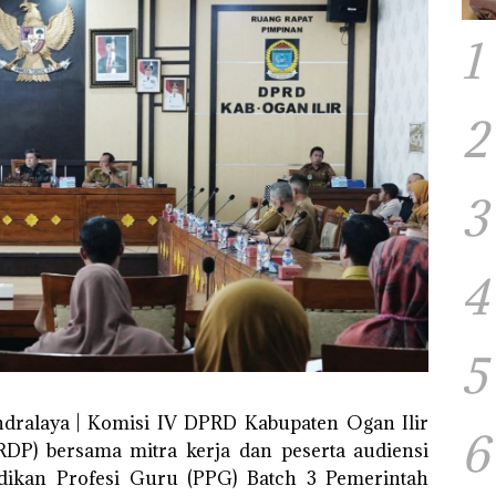
1
2
3
4
5
ndralaya | Komisi IV DPRD Kabupaten Ogan Ilir
6
RDP) bersama mitra kerja dan peserta audiensi
idikan Profesi Guru (PPG) Batch 3 Pemerintah