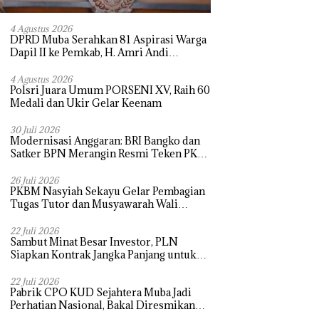
4 Agustus 2026
DPRD Muba Serahkan 81 Aspirasi Warga
Dapil II ke Pemkab, H. Amri Andi
Himpun Usulan Terbanyak
4 Agustus 2026
Polsri Juara Umum PORSENI XV, Raih 60
Medali dan Ukir Gelar Keenam
30 Juli 2026
Modernisasi Anggaran: BRI Bangko dan
Satker BPN Merangin Resmi Teken PKS
Penerbitan KKP
26 Juli 2026
PKBM Nasyiah Sekayu Gelar Pembagian
Tugas Tutor dan Musyawarah Wali
Murid Tahun Ajaran 2026/2027
22 Juli 2026
Sambut Minat Besar Investor, PLN
Siapkan Kontrak Jangka Panjang untuk
Akselerasi Proyek PSEL
22 Juli 2026
Pabrik CPO KUD Sejahtera Muba Jadi
Perhatian Nasional, Bakal Diresmikan
Presiden Prabowo