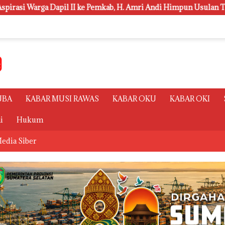
kab, H. Amri Andi Himpun Usulan Terbanyak
Polsri Juar
UBA
KABAR MUSI RAWAS
KABAR OKU
KABAR OKI
i
Hukum
edia Siber