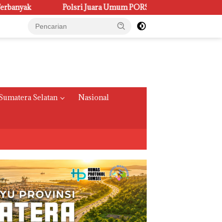
a Umum PORSENI XV, Raih 60 Medali dan Ukir Gelar Keenam
Sumatera Selatan
Nasional