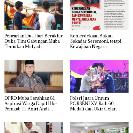
Pencarian Dua Hari Berakhir
Kemerdekaan Bukan
Duka, Tim Gabungan Muba
Sekadar Seremoni, tetapi
Temukan Mulyadi
Kewajiban Negara
Mengapung di Danau
Menyejahterakan Rakyat
Sanawal
DPRD Muba Serahkan 81
Polsri Juara Umum
Aspirasi Warga Dapil II ke
PORSENI XV, Raih 60
Pemkab, H. Amri Andi
Medali dan Ukir Gelar
Himpun Usulan Terbanyak
Keenam