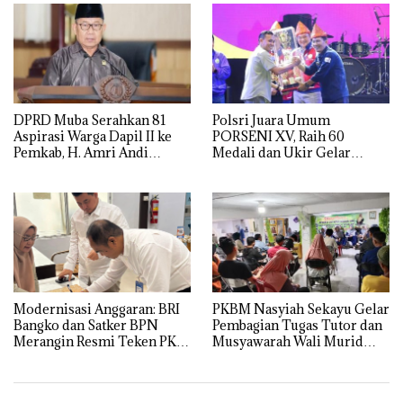
DPRD Muba Serahkan 81
Polsri Juara Umum
Aspirasi Warga Dapil II ke
PORSENI XV, Raih 60
Pemkab, H. Amri Andi
Medali dan Ukir Gelar
Himpun Usulan Terbanyak
Keenam
Modernisasi Anggaran: BRI
PKBM Nasyiah Sekayu Gelar
Bangko dan Satker BPN
Pembagian Tugas Tutor dan
Merangin Resmi Teken PKS
Musyawarah Wali Murid
Penerbitan KKP
Tahun Ajaran 2026/2027