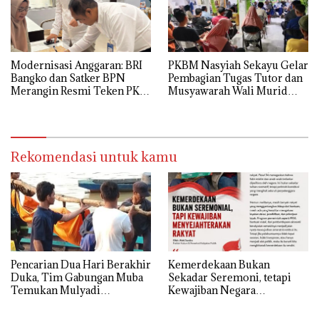
Modernisasi Anggaran: BRI
PKBM Nasyiah Sekayu Gelar
Bangko dan Satker BPN
Pembagian Tugas Tutor dan
Merangin Resmi Teken PKS
Musyawarah Wali Murid
Penerbitan KKP
Tahun Ajaran 2026/2027
Rekomendasi untuk kamu
Pencarian Dua Hari Berakhir
Kemerdekaan Bukan
Duka, Tim Gabungan Muba
Sekadar Seremoni, tetapi
Temukan Mulyadi
Kewajiban Negara
Mengapung di Danau
Menyejahterakan Rakyat
Sanawal