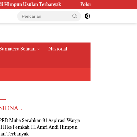
sulan Terbanyak
Polsri Juara Umum PORSENI XV, Raih 6
Sumatera Selatan
Nasional
SIONAL