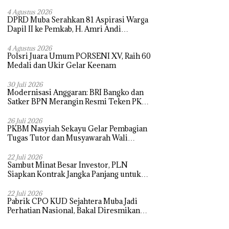
4 Agustus 2026
DPRD Muba Serahkan 81 Aspirasi Warga
Dapil II ke Pemkab, H. Amri Andi
Himpun Usulan Terbanyak
4 Agustus 2026
Polsri Juara Umum PORSENI XV, Raih 60
Medali dan Ukir Gelar Keenam
30 Juli 2026
Modernisasi Anggaran: BRI Bangko dan
Satker BPN Merangin Resmi Teken PKS
Penerbitan KKP
26 Juli 2026
PKBM Nasyiah Sekayu Gelar Pembagian
Tugas Tutor dan Musyawarah Wali
Murid Tahun Ajaran 2026/2027
22 Juli 2026
Sambut Minat Besar Investor, PLN
Siapkan Kontrak Jangka Panjang untuk
Akselerasi Proyek PSEL
22 Juli 2026
Pabrik CPO KUD Sejahtera Muba Jadi
Perhatian Nasional, Bakal Diresmikan
Presiden Prabowo