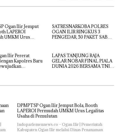
 Ogan Ilir Jemput
SATRESNARKOBA POLRES
ooth LAPEROI
OGAN ILIR RINGKUS 3
ah UMKM Urus
PENGEDAR, 50 PAKET SABU
s Usaha di Pemulutan
GAGAL DIEDARKAN
n Ilir Pererat
LAPAS TANJUNG RAJA
dengan Kapolres Baru
GELAR NOBAR FINAL PIALA
ewujudkan
DUNIA 2026 BERSAMA TNI,
as yang Kondusif
PERKUAT SINERGI DAN
KEAMANAN
naan
DPMPTSP Ogan Ilir Jemput Bola, Booth
gan
LAPEROI Permudah UMKM Urus Legalitas
Usaha di Pemulutan
|
Indoparlemennews.co – Ogan Ilir | Pemerintah
lam
Kabupaten Ogan Ilir melalui Dinas Penanaman