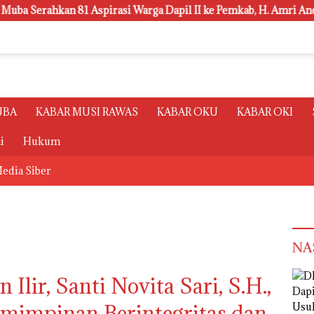
n 81 Aspirasi Warga Dapil II ke Pemkab, H. Amri Andi Himpun U
UBA
KABAR MUSI RAWAS
KABAR OKU
KABAR OKI
i
Hukum
edia Siber
NA
Ilir, Santi Novita Sari, S.H.,
mimpinan Berintegritas dan