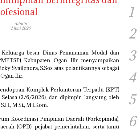
1
ofesional
Admin
2
2 Juni 2026
3
| Keluarga besar Dinas Penanaman Modal dan
DPMPTSP) Kabupaten Ogan Ilir menyampaikan
cky Syailendra, S.Sos atas pelantikannya sebagai
4
Ogan Ilir.
i Pendopoan Komplek Perkantoran Terpadu (KPT)
5
 Selasa (2/6/2026), dan dipimpin langsung oleh
S.H., M.Si., M.I.Kom.
6
Forum Koordinasi Pimpinan Daerah (Forkopimda),
aerah (OPD), pejabat pemerintahan, serta tamu