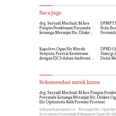
Baca Juga
drg. Suryadi Muchzal, M.Kes
DPMPTSP
Pimpin Pembinaan Posyandu
Bola, B
Kenanga Meranjat Ilir, Dinkes
Permud
Ogan Ilir Optimistis Raih
Legalita
Prestasi Provinsi
Kapolres Ogan Ilir Murah
DPRD Oga
Senyum, Pererat Kemitraan
Sinergi 
dengan FJCS dalam Audiensi
Demi M
Penuh Keakraban
Kamtibm
Rekomendasi untuk kamu
drg. Suryadi Muchzal, M.Kes Pimpin Pembi
Posyandu Kenanga Meranjat Ilir, Dinkes O
Ilir Optimistis Raih Prestasi Provinsi
Indoparlemennews.co – Meranjat Ilir, Ogan Ilir 
Keseriusan Pemerintah Kabupaten Ogan Ilir da