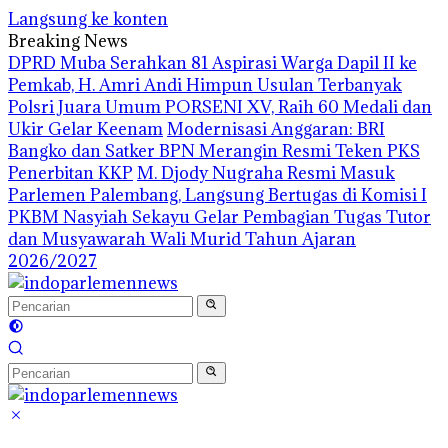
Langsung ke konten
Breaking News
DPRD Muba Serahkan 81 Aspirasi Warga Dapil II ke
Pemkab, H. Amri Andi Himpun Usulan Terbanyak
Polsri Juara Umum PORSENI XV, Raih 60 Medali dan
Ukir Gelar Keenam
Modernisasi Anggaran: BRI
Bangko dan Satker BPN Merangin Resmi Teken PKS
Penerbitan KKP
M. Djody Nugraha Resmi Masuk
Parlemen Palembang, Langsung Bertugas di Komisi I
PKBM Nasyiah Sekayu Gelar Pembagian Tugas Tutor
dan Musyawarah Wali Murid Tahun Ajaran
2026/2027