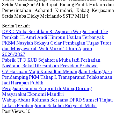
Setda Muba,Staf Ahli Bupati Bidang Politik Hukum dan
Pemerintahan Achamd Kundari, Kabag Kerjasama
Setda Muba Dicky Meiriando SSTP MH.(*)
Berita Terkait
DPRD Muba Serahkan 81 Aspirasi Warga Dapil II ke
Pemkab, H. Amri Andi Himpun Usulan Terbanyak
PKBM Nasyiah Sekayu Gelar Pembagian Tugas Tutor
dan Musyawarah Wali Murid Tahun Ajaran
2026/2027
Pabrik CPO KUD Sejahtera Muba Jadi Perhatian
Nasional, Bakal Diresmikan Presiden Prabowo
CV Harapan Maju Konsultan Menangkan Lelang Jasa
Pendamping PKM Tahap I, Transparansi Pelaksanaan
Jadi Harapan Publik
Peragaan Gambo Ecoprint di Muba, Dorong
Masyarakat Ekonomi Mandiri
Wabup Abdur Rohman Bersama DPRD Sumsel Tinjau
Lokasi Pembangunan Sekolah Rakyat di Muba
Post Views:
10