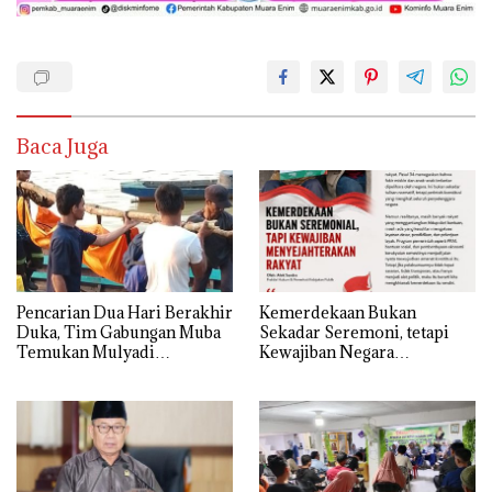
Baca Juga
Pencarian Dua Hari Berakhir
Kemerdekaan Bukan
Duka, Tim Gabungan Muba
Sekadar Seremoni, tetapi
Temukan Mulyadi
Kewajiban Negara
Mengapung di Danau
Menyejahterakan Rakyat
Sanawal