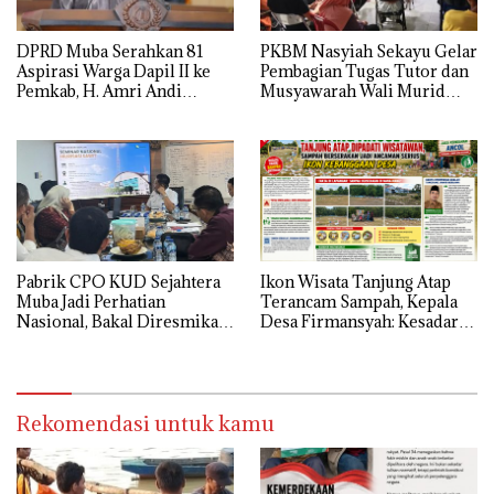
DPRD Muba Serahkan 81
PKBM Nasyiah Sekayu Gelar
Aspirasi Warga Dapil II ke
Pembagian Tugas Tutor dan
Pemkab, H. Amri Andi
Musyawarah Wali Murid
Himpun Usulan Terbanyak
Tahun Ajaran 2026/2027
Pabrik CPO KUD Sejahtera
Ikon Wisata Tanjung Atap
Muba Jadi Perhatian
Terancam Sampah, Kepala
Nasional, Bakal Diresmikan
Desa Firmansyah: Kesadaran
Presiden Prabowo
Masyarakat Kunci Utama
Rekomendasi untuk kamu