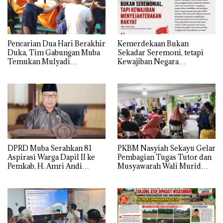
Pencarian Dua Hari Berakhir
Kemerdekaan Bukan
Duka, Tim Gabungan Muba
Sekadar Seremoni, tetapi
Temukan Mulyadi
Kewajiban Negara
Mengapung di Danau
Menyejahterakan Rakyat
Sanawal
DPRD Muba Serahkan 81
PKBM Nasyiah Sekayu Gelar
Aspirasi Warga Dapil II ke
Pembagian Tugas Tutor dan
Pemkab, H. Amri Andi
Musyawarah Wali Murid
Himpun Usulan Terbanyak
Tahun Ajaran 2026/2027