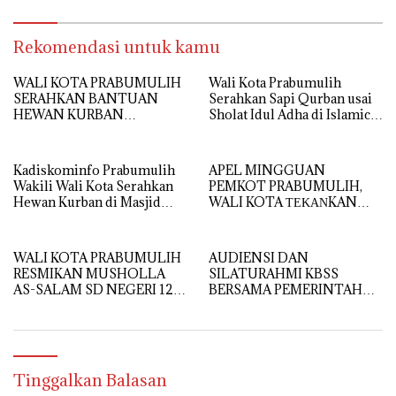
SISWA
Rekomendasi untuk kamu
WALI KOTA PRABUMULIH
Wali Kota Prabumulih
SERAHKAN BANTUAN
Serahkan Sapi Qurban usai
HEWAN KURBAN
Sholat Idul Adha di Islamic
PRESIDEN RI DI MASJID AL
Center
IKHLAS TANJUNG
RAMBANG
Kadiskominfo Prabumulih
APEL MINGGUAN
Wakili Wali Kota Serahkan
PEMKOT PRABUMULIH,
Hewan Kurban di Masjid
WALI KOTA ΤΕΚΑΝKAN
Babun Ni’mah Wonosari
DISIPLIN DAN
PELAYANAN PRIMA
WALI KOTA PRABUMULIH
AUDIENSI DAN
RESMIKAN MUSHOLLA
SILATURAHMI KBSS
AS-SALAM SD NEGERI 12,
BERSAMA PEMERINTAH
DORONG PEMBENTUKAN
KOTA PRABUMULIH
KARAKTER RELIGIUS
SISWA
Tinggalkan Balasan