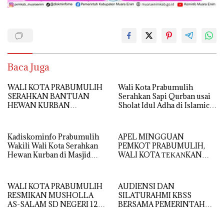
Baca Juga
WALI KOTA PRABUMULIH
Wali Kota Prabumulih
SERAHKAN BANTUAN
Serahkan Sapi Qurban usai
HEWAN KURBAN
Sholat Idul Adha di Islamic
PRESIDEN RI DI MASJID AL
Center
IKHLAS TANJUNG
RAMBANG
Kadiskominfo Prabumulih
APEL MINGGUAN
Wakili Wali Kota Serahkan
PEMKOT PRABUMULIH,
Hewan Kurban di Masjid
WALI KOTA ΤΕΚΑΝKAN
Babun Ni’mah Wonosari
DISIPLIN DAN
PELAYANAN PRIMA
WALI KOTA PRABUMULIH
AUDIENSI DAN
RESMIKAN MUSHOLLA
SILATURAHMI KBSS
AS-SALAM SD NEGERI 12,
BERSAMA PEMERINTAH
DORONG PEMBENTUKAN
KOTA PRABUMULIH
KARAKTER RELIGIUS