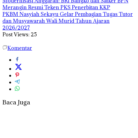
Modernisasi Anggaran: BRI Bangko dan Satker BPN
Merangin Resmi Teken PKS Penerbitan KKP
PKBM Nasyiah Sekayu Gelar Pembagian Tugas Tutor
dan Musyawarah Wali Murid Tahun Ajaran
2026/2027
Post Views:
25
Komentar
Baca Juga