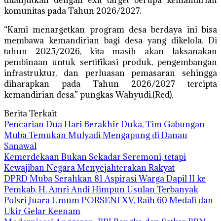
dilanjutkan dengan exit target berupa kemandirian
komunitas pada Tahun 2026/2027.
“Kami menargetkan program desa berdaya ini bisa
membawa kemandirian bagi desa yang dikelola. Di
tahun 2025/2026, kita masih akan laksanakan
pembinaan untuk sertifikasi produk, pengembangan
infrastruktur, dan perluasan pemasaran sehingga
diharapkan pada Tahun 2026/2027 tercipta
kemandirian desa.” pungkas Wahyudi.(Red).
Berita Terkait
Pencarian Dua Hari Berakhir Duka, Tim Gabungan
Muba Temukan Mulyadi Mengapung di Danau
Sanawal
Kemerdekaan Bukan Sekadar Seremoni, tetapi
Kewajiban Negara Menyejahterakan Rakyat
DPRD Muba Serahkan 81 Aspirasi Warga Dapil II ke
Pemkab, H. Amri Andi Himpun Usulan Terbanyak
Polsri Juara Umum PORSENI XV, Raih 60 Medali dan
Ukir Gelar Keenam