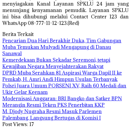
menyiagakan Kanal Layanan SPKLU 24 jam yang
menunjang kenyamanan pemudik. Layanan SPKLU
ini bisa dihubungi melalui Contact Center 123 dan
WhatsApp 08-777-11-12-123.(Red)
Berita Terkait
Pencarian Dua Hari Berakhir Duka, Tim Gabungan
Muba Temukan Mulyadi Mengapung di Danau
Sanawal
Kemerdekaan Bukan Sekadar Seremoni, tetapi
Kewajiban Negara Menyejahterakan Rakyat
DPRD Muba Serahkan 81 Aspirasi Warga Dapil II ke
Pemkab, H. Amri Andi Himpun Usulan Terbanyak
Polsri Juara Umum PORSENI XV, Raih 60 Medali dan
Ukir Gelar Keenam
Modernisasi Anggaran: BRI Bangko dan Satker BPN
Merangin Resmi Teken PKS Penerbitan KKP
M. Djody Nugraha Resmi Masuk Parlemen
Palembang, Langsung Bertugas di Komisi I
Post Views:
17