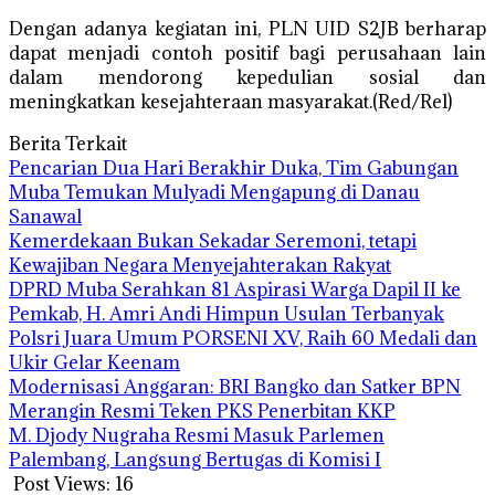
Dengan adanya kegiatan ini, PLN UID S2JB berharap
dapat menjadi contoh positif bagi perusahaan lain
dalam mendorong kepedulian sosial dan
meningkatkan kesejahteraan masyarakat.(Red/Rel)
Berita Terkait
Pencarian Dua Hari Berakhir Duka, Tim Gabungan
Muba Temukan Mulyadi Mengapung di Danau
Sanawal
Kemerdekaan Bukan Sekadar Seremoni, tetapi
Kewajiban Negara Menyejahterakan Rakyat
DPRD Muba Serahkan 81 Aspirasi Warga Dapil II ke
Pemkab, H. Amri Andi Himpun Usulan Terbanyak
Polsri Juara Umum PORSENI XV, Raih 60 Medali dan
Ukir Gelar Keenam
Modernisasi Anggaran: BRI Bangko dan Satker BPN
Merangin Resmi Teken PKS Penerbitan KKP
M. Djody Nugraha Resmi Masuk Parlemen
Palembang, Langsung Bertugas di Komisi I
Post Views:
16