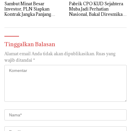
Sambut Minat Besar
Pabrik CPO KUD Sejahtera
Investor, PLN Siapkan
Muba Jadi Perhatian
Kontrak Jangka Panjang
Nasional, Bakal Diresmikan
untuk Akselerasi Proyek
Presiden Prabowo
PSEL
Tinggalkan Balasan
Alamat email Anda tidak akan dipublikasikan.
Ruas yang
wajib ditandai
*