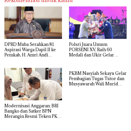
Rekomendasi untuk kamu
DPRD Muba Serahkan 81
Polsri Juara Umum
Aspirasi Warga Dapil II ke
PORSENI XV, Raih 60
Pemkab, H. Amri Andi
Medali dan Ukir Gelar
Himpun Usulan Terbanyak
Keenam
PKBM Nasyiah Sekayu Gelar
Pembagian Tugas Tutor dan
Musyawarah Wali Murid
Tahun Ajaran 2026/2027
Modernisasi Anggaran: BRI
Bangko dan Satker BPN
Merangin Resmi Teken PKS
Penerbitan KKP