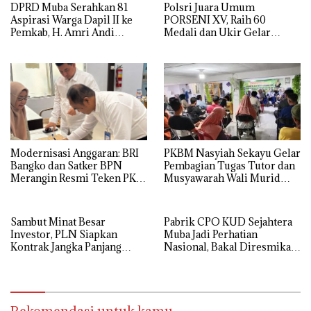
DPRD Muba Serahkan 81
Polsri Juara Umum
Aspirasi Warga Dapil II ke
PORSENI XV, Raih 60
Pemkab, H. Amri Andi
Medali dan Ukir Gelar
Himpun Usulan Terbanyak
Keenam
PKBM Nasyiah Sekayu Gelar
Modernisasi Anggaran: BRI
Pembagian Tugas Tutor dan
Bangko dan Satker BPN
Musyawarah Wali Murid
Merangin Resmi Teken PKS
Tahun Ajaran 2026/2027
Penerbitan KKP
Sambut Minat Besar
Pabrik CPO KUD Sejahtera
Investor, PLN Siapkan
Muba Jadi Perhatian
Kontrak Jangka Panjang
Nasional, Bakal Diresmikan
untuk Akselerasi Proyek
Presiden Prabowo
PSEL