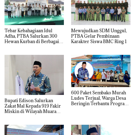
Tebar Kebahagiaan Idul
Mewujudkan SDM Unggul,
Adha, PTBA Salurkan 300
PTBA Gelar Pembinaan
Hewan Kurban di Berbagai
Karakter Siswa BMC Ring 1
Wilayah Operasional
600 Paket Sembako Murah
Ludes Terjual, Warga Desa
Bupati Edison Salurkan
Beringin Terbantu Program
Zakat Mal Kepada 919 Fakir
Subsidi Pemda Muara Enim
Miskin di Wilayah Muara
Enim