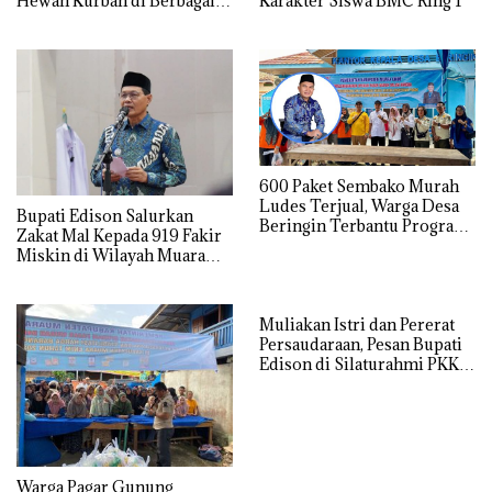
Hewan Kurban di Berbagai
Karakter Siswa BMC Ring 1
Wilayah Operasional
600 Paket Sembako Murah
Ludes Terjual, Warga Desa
Bupati Edison Salurkan
Beringin Terbantu Program
Zakat Mal Kepada 919 Fakir
Subsidi Pemda Muara Enim
Miskin di Wilayah Muara
Enim
Muliakan Istri dan Pererat
Persaudaraan, Pesan Bupati
Edison di Silaturahmi PKK
Muara Enim
Warga Pagar Gunung