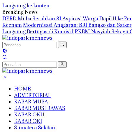
Langsung ke konten
Breaking News
DPRD Muba Serahkan 81 Aspirasi Warga Dapil II ke P
Keenam
Modernisasi Anggaran: BRI Bangko dan Satke
Langsung Bertugas di Komisi I
PKBM Nasyiah Sekayu G
HOME
ADVERTORIAL
KABAR MUBA
KABAR MUSI RAWAS
KABAR OKU
KABAR OKI
Sumatera Selatan