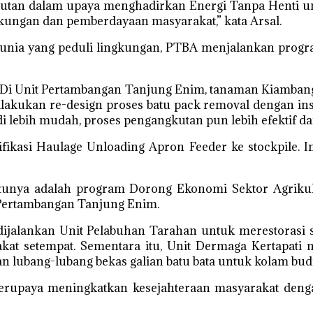
jutan dalam upaya menghadirkan Energi Tanpa Henti un
gkungan dan pemberdayaan masyarakat,” kata Arsal.
dunia yang peduli lingkungan, PTBA menjalankan progra
i. Di Unit Pertambangan Tanjung Enim, tanaman Kiamb
lakukan re-design proses batu pack removal dengan ins
 lebih mudah, proses pengangkutan pun lebih efektif dan
ikasi Haulage Unloading Apron Feeder ke stockpile. I
satunya adalah program Dorong Ekonomi Sektor Agrik
 Pertambangan Tanjung Enim.
jalankan Unit Pelabuhan Tarahan untuk merestorasi s
t setempat. Sementara itu, Unit Dermaga Kertapati
ang-lubang bekas galian batu bata untuk kolam budid
m berupaya meningkatkan kesejahteraan masyarakat de