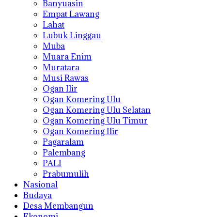
Banyuasin
Empat Lawang
Lahat
Lubuk Linggau
Muba
Muara Enim
Muratara
Musi Rawas
Ogan Ilir
Ogan Komering Ulu
Ogan Komering Ulu Selatan
Ogan Komering Ulu Timur
Ogan Komering Ilir
Pagaralam
Palembang
PALI
Prabumulih
Nasional
Budaya
Desa Membangun
Ekonomi