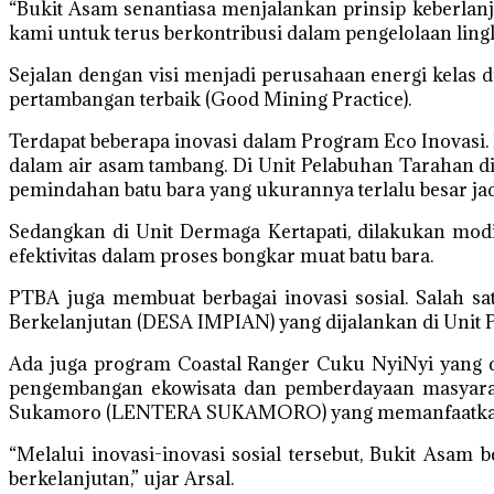
“Bukit Asam senantiasa menjalankan prinsip keberlan
kami untuk terus berkontribusi dalam pengelolaan lin
Sejalan dengan visi menjadi perusahaan energi kelas 
pertambangan terbaik (Good Mining Practice).
Terdapat beberapa inovasi dalam Program Eco Inovas
dalam air asam tambang. Di Unit Pelabuhan Tarahan di
pemindahan batu bara yang ukurannya terlalu besar jadi
Sedangkan di Unit Dermaga Kertapati, dilakukan modif
efektivitas dalam proses bongkar muat batu bara.
PTBA juga membuat berbagai inovasi sosial. Salah 
Berkelanjutan (DESA IMPIAN) yang dijalankan di Unit
Ada juga program Coastal Ranger Cuku NyiNyi yang di
pengembangan ekowisata dan pemberdayaan masyaraka
Sukamoro (LENTERA SUKAMORO) yang memanfaatkan lub
“Melalui inovasi-inovasi sosial tersebut, Bukit Asa
berkelanjutan,” ujar Arsal.