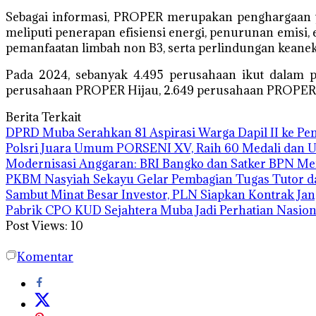
Sebagai informasi, PROPER merupakan penghargaan y
meliputi penerapan efisiensi energi, penurunan emisi
pemanfaatan limbah non B3, serta perlindungan keane
Pada 2024, sebanyak 4.495 perusahaan ikut dalam 
perusahaan PROPER Hijau, 2.649 perusahaan PROPER 
Berita Terkait
DPRD Muba Serahkan 81 Aspirasi Warga Dapil II ke P
Polsri Juara Umum PORSENI XV, Raih 60 Medali dan 
Modernisasi Anggaran: BRI Bangko dan Satker BPN Me
PKBM Nasyiah Sekayu Gelar Pembagian Tugas Tutor 
Sambut Minat Besar Investor, PLN Siapkan Kontrak Ja
Pabrik CPO KUD Sejahtera Muba Jadi Perhatian Nasion
Post Views:
10
Komentar