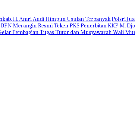
emkab, H. Amri Andi Himpun Usulan Terbanyak
Polsri J
r BPN Merangin Resmi Teken PKS Penerbitan KKP
M. Dj
elar Pembagian Tugas Tutor dan Musyawarah Wali Mur