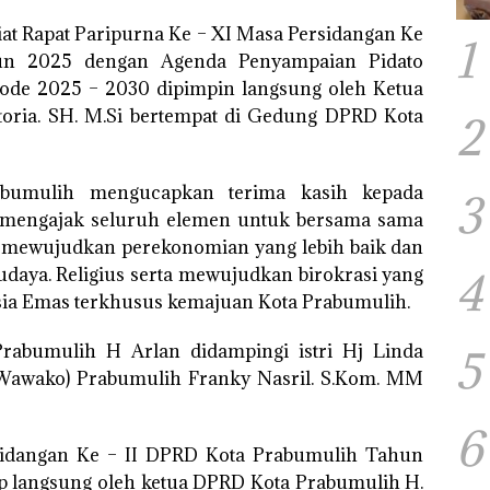
at Rapat Paripurna Ke – XI Masa Persidangan Ke
1
un 2025 dengan Agenda Penyampaian Pidato
ode 2025 – 2030 dipimpin langsung oleh Ketua
oria. SH. M.Si bertempat di Gedung DPRD Kota
2
abumulih mengucapkan terima kasih kepada
3
a mengajak seluruh elemen untuk bersama sama
mewujudkan perekonomian yang lebih baik dan
udaya. Religius serta mewujudkan birokrasi yang
4
sia Emas terkhusus kemajuan Kota Prabumulih.
Prabumulih H Arlan didampingi istri Hj Linda
5
(Wawako) Prabumulih Franky Nasril. S.Kom. MM
6
sidangan Ke – II DPRD Kota Prabumulih Tahun
up langsung oleh ketua DPRD Kota Prabumulih H.