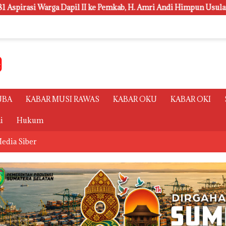
 Pemkab, H. Amri Andi Himpun Usulan Terbanyak
Polsri 
UBA
KABAR MUSI RAWAS
KABAR OKU
KABAR OKI
i
Hukum
edia Siber