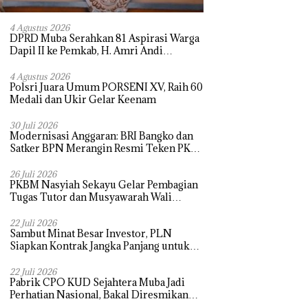
4 Agustus 2026
DPRD Muba Serahkan 81 Aspirasi Warga
Dapil II ke Pemkab, H. Amri Andi
Himpun Usulan Terbanyak
4 Agustus 2026
Polsri Juara Umum PORSENI XV, Raih 60
Medali dan Ukir Gelar Keenam
30 Juli 2026
Modernisasi Anggaran: BRI Bangko dan
Satker BPN Merangin Resmi Teken PKS
Penerbitan KKP
26 Juli 2026
PKBM Nasyiah Sekayu Gelar Pembagian
Tugas Tutor dan Musyawarah Wali
Murid Tahun Ajaran 2026/2027
22 Juli 2026
Sambut Minat Besar Investor, PLN
Siapkan Kontrak Jangka Panjang untuk
Akselerasi Proyek PSEL
22 Juli 2026
Pabrik CPO KUD Sejahtera Muba Jadi
Perhatian Nasional, Bakal Diresmikan
Presiden Prabowo