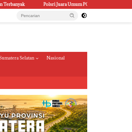
Juara Umum PORSENI XV, Raih 60 Medali dan Ukir Gelar Keenam
Sumatera Selatan
Nasional