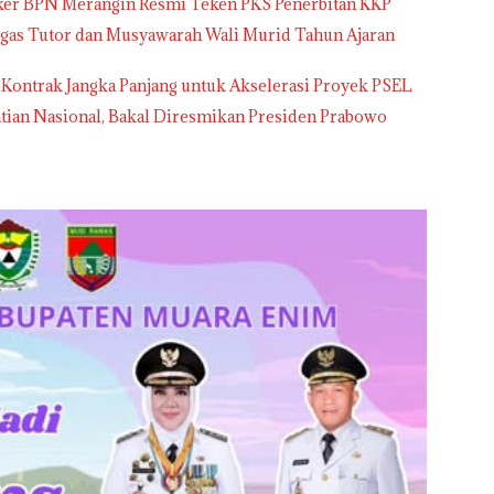
tker BPN Merangin Resmi Teken PKS Penerbitan KKP
gas Tutor dan Musyawarah Wali Murid Tahun Ajaran
 Kontrak Jangka Panjang untuk Akselerasi Proyek PSEL
tian Nasional, Bakal Diresmikan Presiden Prabowo