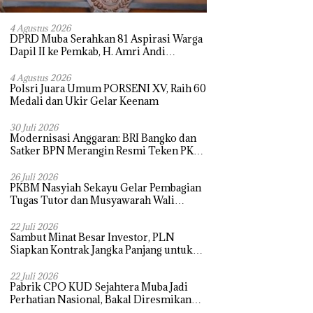
4 Agustus 2026
DPRD Muba Serahkan 81 Aspirasi Warga
Dapil II ke Pemkab, H. Amri Andi
Himpun Usulan Terbanyak
4 Agustus 2026
Polsri Juara Umum PORSENI XV, Raih 60
Medali dan Ukir Gelar Keenam
30 Juli 2026
Modernisasi Anggaran: BRI Bangko dan
Satker BPN Merangin Resmi Teken PKS
Penerbitan KKP
26 Juli 2026
PKBM Nasyiah Sekayu Gelar Pembagian
Tugas Tutor dan Musyawarah Wali
Murid Tahun Ajaran 2026/2027
22 Juli 2026
Sambut Minat Besar Investor, PLN
Siapkan Kontrak Jangka Panjang untuk
Akselerasi Proyek PSEL
22 Juli 2026
Pabrik CPO KUD Sejahtera Muba Jadi
Perhatian Nasional, Bakal Diresmikan
Presiden Prabowo