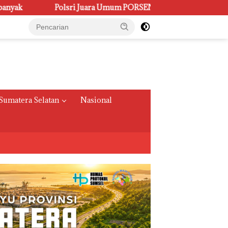
 Umum PORSENI XV, Raih 60 Medali dan Ukir Gelar Keenam
Sumatera Selatan
Nasional