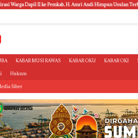
ab, H. Amri Andi Himpun Usulan Terbanyak
Polsri Juara
UBA
KABAR MUSI RAWAS
KABAR OKU
KABAR OKI
i
Hukum
edia Siber