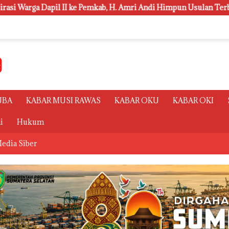
b, H. Amri Andi Himpun Usulan Terbanyak
Polsri Juara 
UBA
KABAR MUSI RAWAS
KABAR OKU
KABAR OKI
i
Hukum
edia Siber