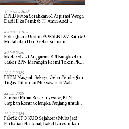
4 Agustus 2026
DPRD Muba Serahkan 81 Aspirasi Warga
Dapil II ke Pemkab, H. Amri Andi
Himpun Usulan Terbanyak
4 Agustus 2026
Polsri Juara Umum PORSENI XV, Raih 60
Medali dan Ukir Gelar Keenam
30 Juli 2026
Modernisasi Anggaran: BRI Bangko dan
Satker BPN Merangin Resmi Teken PKS
Penerbitan KKP
26 Juli 2026
PKBM Nasyiah Sekayu Gelar Pembagian
Tugas Tutor dan Musyawarah Wali
Murid Tahun Ajaran 2026/2027
22 Juli 2026
Sambut Minat Besar Investor, PLN
Siapkan Kontrak Jangka Panjang untuk
Akselerasi Proyek PSEL
22 Juli 2026
Pabrik CPO KUD Sejahtera Muba Jadi
Perhatian Nasional, Bakal Diresmikan
Presiden Prabowo