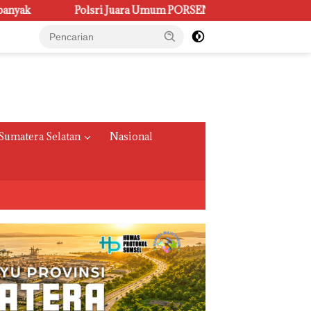
Umum PORSENI XV, Raih 60 Medali dan Ukir Gelar Keenam
Sumatera Selatan
Nasional