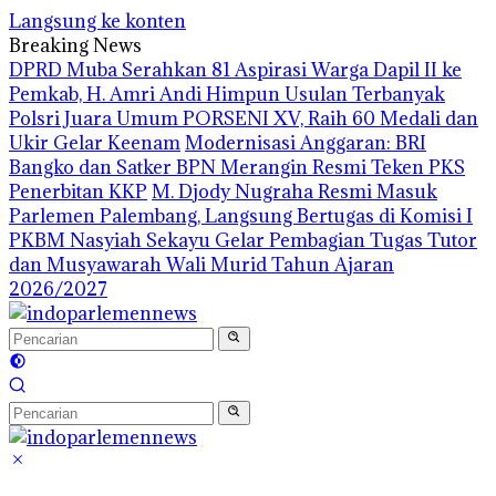
Langsung ke konten
Breaking News
DPRD Muba Serahkan 81 Aspirasi Warga Dapil II ke
Pemkab, H. Amri Andi Himpun Usulan Terbanyak
Polsri Juara Umum PORSENI XV, Raih 60 Medali dan
Ukir Gelar Keenam
Modernisasi Anggaran: BRI
Bangko dan Satker BPN Merangin Resmi Teken PKS
Penerbitan KKP
M. Djody Nugraha Resmi Masuk
Parlemen Palembang, Langsung Bertugas di Komisi I
PKBM Nasyiah Sekayu Gelar Pembagian Tugas Tutor
dan Musyawarah Wali Murid Tahun Ajaran
2026/2027