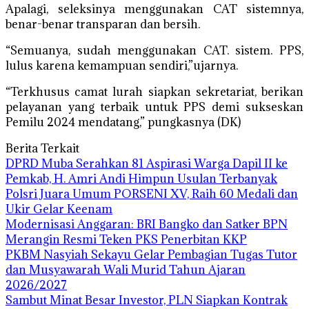
Apalagi, seleksinya menggunakan CAT sistemnya,
benar-benar transparan dan bersih.
“Semuanya, sudah menggunakan CAT. sistem. PPS,
lulus karena kemampuan sendiri,”ujarnya.
“Terkhusus camat lurah siapkan sekretariat, berikan
pelayanan yang terbaik untuk PPS demi sukseskan
Pemilu 2024 mendatang,” pungkasnya (DK)
Berita Terkait
DPRD Muba Serahkan 81 Aspirasi Warga Dapil II ke
Pemkab, H. Amri Andi Himpun Usulan Terbanyak
Polsri Juara Umum PORSENI XV, Raih 60 Medali dan
Ukir Gelar Keenam
Modernisasi Anggaran: BRI Bangko dan Satker BPN
Merangin Resmi Teken PKS Penerbitan KKP
PKBM Nasyiah Sekayu Gelar Pembagian Tugas Tutor
dan Musyawarah Wali Murid Tahun Ajaran
2026/2027
Sambut Minat Besar Investor, PLN Siapkan Kontrak